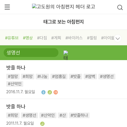
태그로 보는 아침편지
#유튜브
#명상
#다짐
#계획
#바이러스
#힐링
#아이들
#비전캠프
#독서캠프
#삶
#경험
#사람
#도움
#선택
#희망
#나눔
#친구
#링컨학교
#극복
#리더
#위기
밧줄 하나
#독서
#건강
#면역력
#절망
#희망
#나눔
#엄홍길
#밧줄
#암벽
#생명선
#산악인
2016.11.7. 월요일
밧줄 하나
#희망
#생명선
#산악인
#산
#밧줄하나
2011.11.7. 월요일