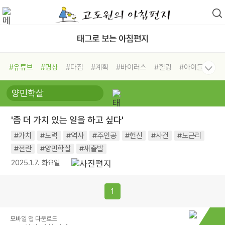
태그로 보는 아침편지
#유튜브
#명상
#다짐
#계획
#바이러스
#힐링
#아이들
#비전캠프
#독서캠프
#삶
#경험
#사람
#도움
#선택
#희망
#나눔
#친구
#링컨학교
#극복
#리더
#위기
'좀 더 가치 있는 일을 하고 싶다'
#독서
#건강
#면역력
#가치
#노력
#역사
#주인공
#헌신
#사건
#노근리
#전란
#양민학살
#새출발
2025.1.7. 화요일
1
모바일 앱 다운로드