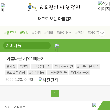
태그로 보는 아침편지
#유튜브
#명상
#다짐
#계획
#바이러스
#힐링
#아이들
#비전캠프
#독서캠프
#삶
#경험
#사람
#도움
#선택
#희망
#나눔
#친구
#링컨학교
#극복
#리더
#위기
'아름다운 기억' 때문에
#독서
#건강
#면역력
#사랑
#안락
#마음의부자
#내재된자원
#아름다운기억
#고달픈경험
#어머니품
#넉넉한인품
#감사와긍정
2022.4.20. 수요일
1
모바일 앱 다운로드