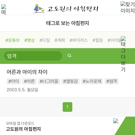
태그로 보는 아침편지
#유튜브
#명상
#다짐
#계획
#바이러스
#힐링
#아이들
#비전캠프
#독서캠프
#삶
#경험
#사람
#도움
#선택
#희망
#나눔
#친구
#링컨학교
#극복
#리더
#위기
어른과 아이의 차이
#독서
#건강
#면역력
#아이
#어른
#너그러움
#열등감
#노이로제
#엄격
2003.5.5. 월요일
1
모바일 앱 다운로드
고도원의 아침편지