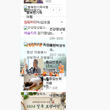
9/19
캘린더보기+
행복한가족
여행
힐링허그
사감포옹
9/24~9/26
>
건강명상법
예술치유
걷기명상
>
스..
10/9~10/10
'옹달샘의 꽃'
자원봉사
내면혁명워
크..
· 청년 자원봉사
10/17~10/18
· 금빛청년 자원봉사
황금변캠프
· 음식연구 자원봉사
17기
10/30~10/31
통증잡는워
크숍
2026 말복 보양대전
11/7~11/8
최대
74%할인
내면혁명워
크..
12/12~12/13