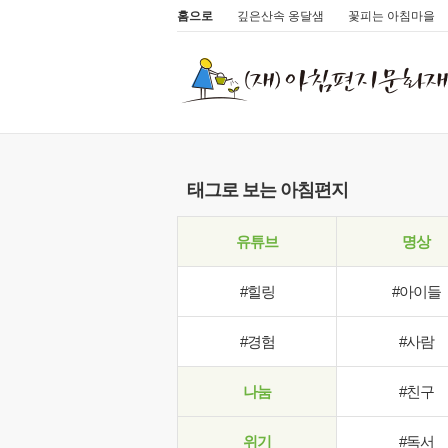
홈으로
깊은산속 옹달샘
꽃피는 아침마을
태그로 보는 아침편지
유튜브
명상
#힐링
#아이들
#경험
#사람
나눔
#친구
위기
#독서