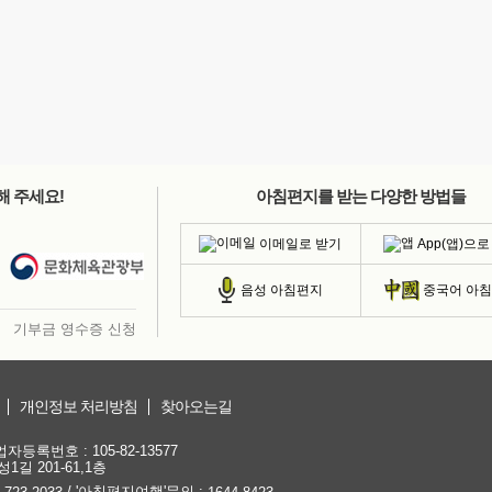
해 주세요!
아침편지를 받는 다양한 방법들
이메일로 받기
App(앱)으로
음성 아침편지
중국어 아
기부금 영수증 신청
개인정보 처리방침
찾아오는길
등록번호 : 105-82-13577
1길 201-61,1층
/ '아침편지여행'문의 :