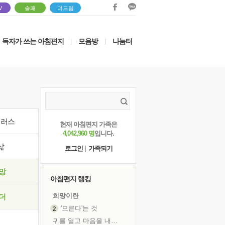
V
솔패
더드림
독자가 쓰는 아침편지
모음방
나눔터
|
|
이러스
현재 아침편지 가족은
4,042,960 명
입니다.
삶
로그인
|
가족되기
망
아침편지 랭킹
희망이란
더
'모른다'는 것
귀를 열고 마음을 내어주고