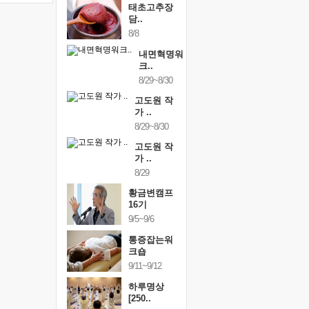
태초고추장
담..
8/8
내면혁명워
크..
8/29~8/30
고도원 작
가 ..
8/29~8/30
고도원 작
가 ..
8/29
황금변캠프
16기
9/5~9/6
통증잡는워
크숍
9/11~9/12
하루명상
[250..