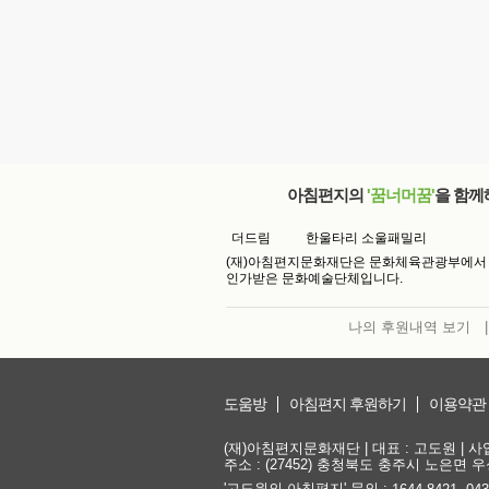
아침편지의
'꿈너머꿈'
을 함께
더드림
한울타리 소울패밀리
(재)아침편지문화재단은 문화체육관광부에서
인가받은 문화예술단체입니다.
나의 후원내역 보기
|
도움방
아침편지 후원하기
이용약관
(재)아침편지문화재단 | 대표 : 고도원 | 사업자
주소 : (27452) 충청북도 충주시 노은면 우성
'고도원의 아침편지' 문의 :
,