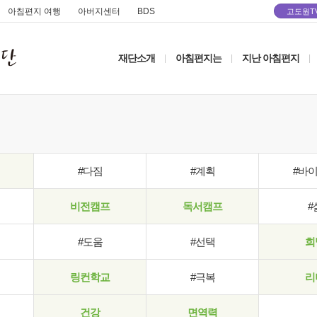
아침편지 여행
아버지센터
BDS
고도원T
재단소개
아침편지는
지난 아침편지
|
|
|
#다짐
#계획
#바
비전캠프
독서캠프
#
#도움
#선택
희
링컨학교
#극복
리
건강
면역력