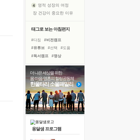
영적 성장의 여정
장 건강이 중요한 이유
신의 음성을 듣는다
흙이 된 몸으로 출근하는 여자
태그로 보는 아침편지
극과 극의 양 끝단
#다짐
#비전캠프
내가 '나다움'을 찾는 길
#유튜브
#선택
#도움
피해 갈 수 없는 사건들
#독서캠프
#명상
처음 손을 잡았던 날
#아이들
#힐링
#독서
꿈이 실제가 되는 것
#친구
#계획
#나눔
더 나은 세상을 위한
'말 타는 법'을 먼저
몸·마음·영혼의 힐링공동체
#경험
#건강
#바이러스
아픈 아버지를 위한 공간 설계
한울타리 소울패밀리
#삶
#희망
#링컨학교
졸업식 사진을 보며
#사람
#면역력
#극복
극심한 변비, 어깨결림, 수면 장애
#위기
#리더
보고 싶은 어머니
마음이 멈춰 버린 곳
유년 시절의 부산 영도 바다
옹달샘 프로그램
못된 꼰대들