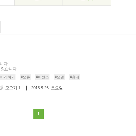
니다.
있습니다. ...
#따라하기
#오류
#에센스
#모델
#흉내
모으기
2015.9.26. 토요일
1
1