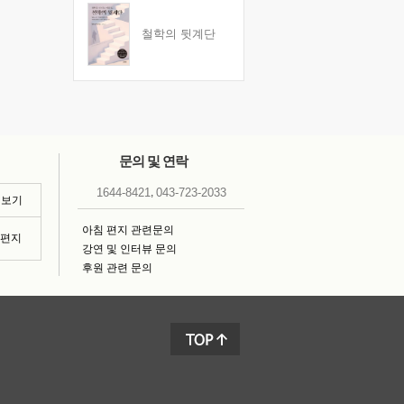
철학의 뒷계단
문의 및 연락
,
1644-8421
043-723-2033
 보기
아침 편지 관련문의
침편지
강연 및 인터뷰 문의
후원 관련 문의