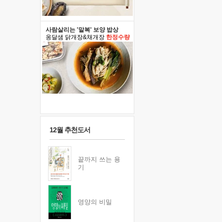
사람살리는 '말복' 보양 밥상
옹달샘 닭개장&채개장
한정수량
12월 추천도서
끝까지 쓰는 용
기
영양의 비밀