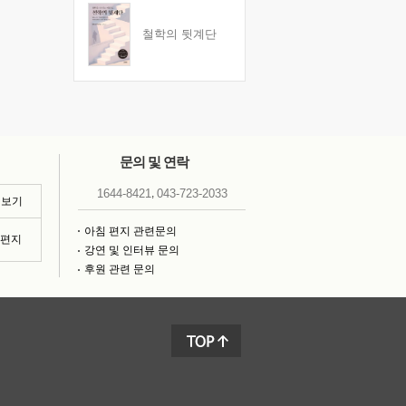
철학의 뒷계단
문의 및 연락
,
1644-8421
043-723-2033
 보기
아침 편지 관련문의
침편지
강연 및 인터뷰 문의
후원 관련 문의