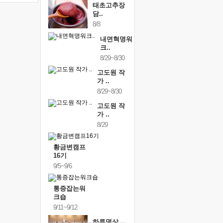
태초고추장
담..
8/8
내면혁명워
크..
8/29~8/30
고도원 작
가 ..
8/29~8/30
고도원 작
가 ..
8/29
황금변캠프
16기
9/5~9/6
통증잡는워
크숍
9/11~9/12
하루명상