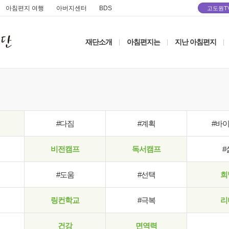
아침편지 여행
아버지센터
BDS
고도원T
재단소개
아침편지는
지난 아침편지
|
|
|
#다짐
#계획
#바
비전캠프
독서캠프
#
#도움
#선택
희
링컨학교
#극복
리
건강
면역력