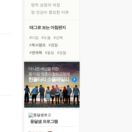
영적 성장의 여정
장 건강이 중요한 이유
신의 음성을 듣는다
흙이 된 몸으로 출근하는 여자
태그로 보는 아침편지
극과 극의 양 끝단
#다짐
#도움
#선택
내가 '나다움'을 찾는 길
#독서캠프
#건강
피해 갈 수 없는 사건들
#면역력
#힐링
#경험
처음 손을 잡았던 날
#비전캠프
#나눔
꿈이 실제가 되는 것
#링컨학교
#계획
더 나은 세상을 위한
'말 타는 법'을 먼저
몸·마음·영혼의 힐링공동체
#유튜브
#명상
#아이들
아픈 아버지를 위한 공간 설계
한울타리 소울패밀리
#삶
#바이러스
#독서
졸업식 사진을 보며
#위기
#친구
#사람
극심한 변비, 어깨결림, 수면 장애
#리더
#극복
#희망
보고 싶은 어머니
마음이 멈춰 버린 곳
유년 시절의 부산 영도 바다
옹달샘 프로그램
못된 꼰대들