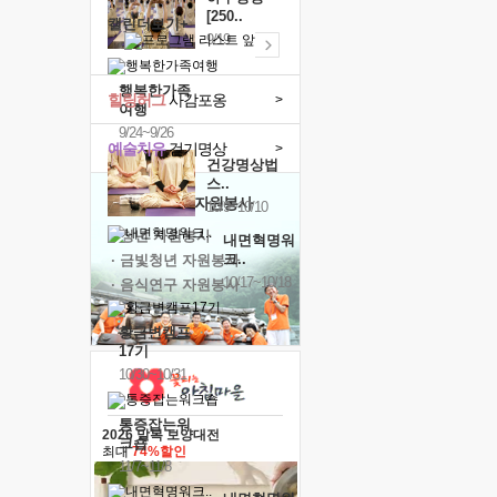
[250..
캘린더보기+
9/19
행복한가족
힐링허그
사감포옹
>
여행
9/24~9/26
예술치유
걷기명상
>
건강명상법
스..
'옹달샘의 꽃'
자원봉사
10/9~10/10
· 청년 자원봉사
내면혁명워
크..
· 금빛청년 자원봉사
10/17~10/18
· 음식연구 자원봉사
황금변캠프
17기
10/30~10/31
통증잡는워
2026 말복 보양대전
크숍
최대
74%할인
11/7~11/8