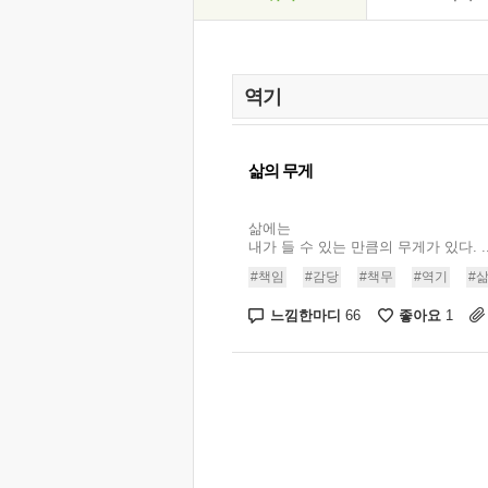
삶의 무게
삶에는
내가 들 수 있는 만큼의 무게가 있다. ..
#책임
#감당
#책무
#역기
#
느낌한마디
좋아요
66
1