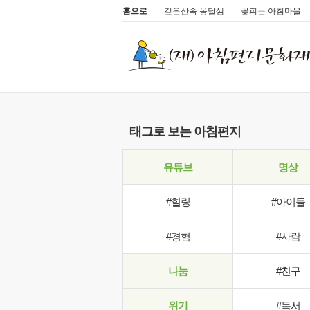
홈으로
깊은산속 옹달샘
꽃피는 아침마을
태그로 보는 아침편지
유튜브
명상
#힐링
#아이들
#경험
#사람
나눔
#친구
위기
#독서