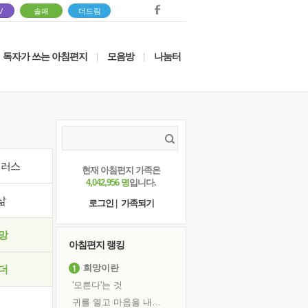
V
솔패
더드림
독자가 쓰는 아침편지
모음방
나눔터
|
|
이러스
현재 아침편지 가족은
4,042,956 명
입니다.
삶
로그인
|
가족되기
망
아침편지 랭킹
희망이란
더
'모른다'는 것
귀를 열고 마음을 내어주고