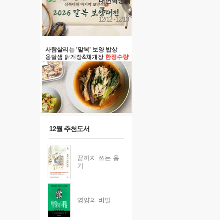
내면혁명워
크..
12/12~12/13
사람살리는 '말복' 보양 밥상
옹달샘 닭개장&채개장
한정수량
12월 추천도서
끝까지 쓰는 용
기
영양의 비밀