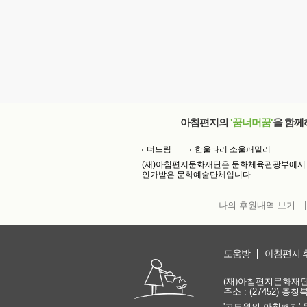
아침편지의
'꿈너머꿈'
을 함께
더드림
한울타리 소울패밀리
(재)아침편지문화재단은 문화체육관광부에서
인가받은 문화예술단체입니다.
나의 후원내역 보기
|
도움방
아침편지 
(재)아침편지문화재단 | 
주소 : (27452) 충
'고도원의 아침편지' 