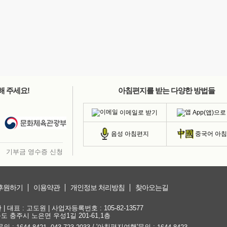
해 주세요!
아침편지를 받는 다양한 방법들
이메일로 받기
App(앱)으로
음성 아침편지
중국어 아
기부금 영수증 신청
후원하기
이용약관
개인정보 처리방침
찾아오는길
대표 : 고도원 | 사업자등록번호 : 105-82-13577
청북도 충주시 노은면 우성1길 201-61,1층
문의 :
,
/ '아침편지여행'문의 :