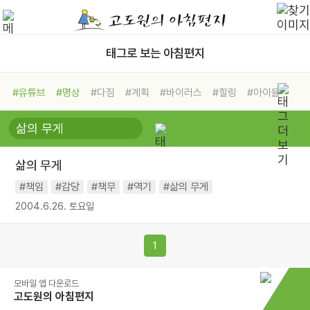
태그로 보는 아침편지
#유튜브
#명상
#다짐
#계획
#바이러스
#힐링
#아이들
#비전캠프
#독서캠프
#삶
#경험
#사람
#도움
#선택
#희망
#나눔
#친구
#링컨학교
#극복
#리더
#위기
삶의 무게
#독서
#건강
#면역력
#책임
#감당
#책무
#역기
#삶의 무게
2004.6.26. 토요일
1
모바일 앱 다운로드
고도원의 아침편지