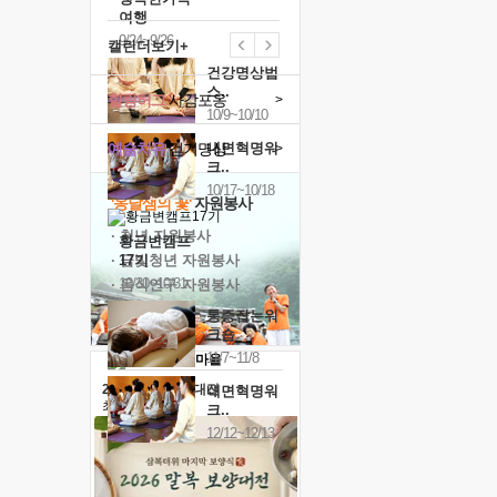
여행
9/24~9/26
캘린더보기+
건강명상법
스..
힐링허그
사감포옹
>
10/9~10/10
예술치유
걷기명상
내면혁명워
>
크..
10/17~10/18
'옹달샘의 꽃'
자원봉사
· 청년 자원봉사
황금변캠프
· 금빛청년 자원봉사
17기
10/30~10/31
· 음식연구 자원봉사
통증잡는워
크숍
11/7~11/8
2026 말복 보양대전
내면혁명워
최대
74%할인
크..
12/12~12/13