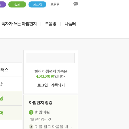
V
솔패
더드림
독자가 쓰는 아침편지
모음방
나눔터
|
|
이러스
현재 아침편지 가족은
4,043,040 명
입니다.
삶
로그인
|
가족되기
망
아침편지 랭킹
희망이란
더
'모른다'는 것
귀를 열고 마음을 내어주고