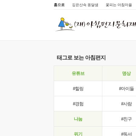
홈으로
깊은산속 옹달샘
꽃피는 아침마을
태그로 보는 아침편지
유튜브
명상
#힐링
#아이들
#경험
#사람
나눔
#친구
위기
#독서