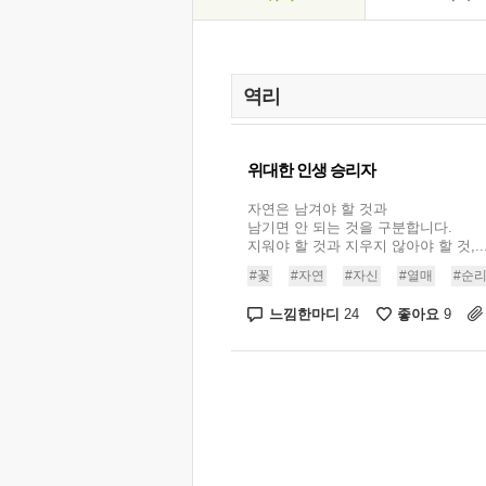
위대한 인생 승리자
자연은 남겨야 할 것과
남기면 안 되는 것을 구분합니다.
지워야 할 것과 지우지 않아야 할 것,..
#꽃
#자연
#자신
#열매
#순
느낌한마디
좋아요
24
9