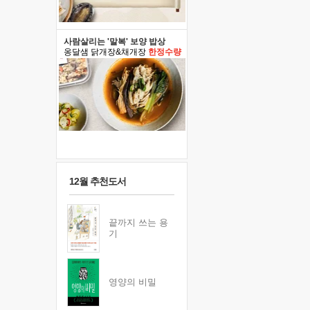
사람살리는 '말복' 보양 밥상
옹달샘 닭개장&채개장
한정수량
12월 추천도서
끝까지 쓰는 용
기
영양의 비밀