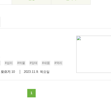
.
리
#섭리
#허물
#잉태
#새몸
#역리
모으기
2023.11.9. 목요일
10
1