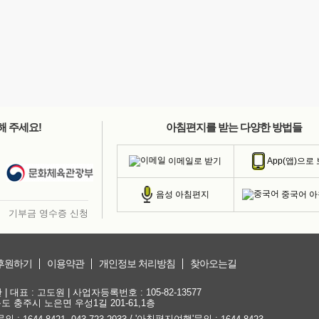
해 주세요!
아침편지를 받는 다양한 방법들
이메일로 받기
App(앱)으로
중국어 
음성 아침편지
기부금 영수증 신청
후원하기
이용약관
개인정보 처리방침
찾아오는길
대표 : 고도원 | 사업자등록번호 : 105-82-13577
청북도 충주시 노은면 우성1길 201-61,1층
문의 :
,
/ '아침편지여행'문의 :