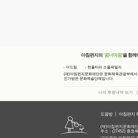
아침편지의
'꿈너머꿈'
을 함께
더드림
한울타리 소울패밀리
(재)아침편지문화재단은 문화체육관광부에서
인가받은 문화예술단체입니다.
나의 후원내역 보기
|
도움방
아침편지 
(재)아침편지문화재단 | 
주소 : (27452) 충
'고도원의 아침편지' 