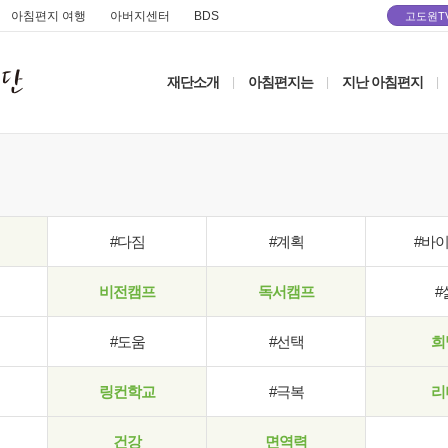
아침편지 여행
아버지센터
BDS
고도원T
재단소개
아침편지는
지난 아침편지
|
|
|
#다짐
#계획
#바
비전캠프
독서캠프
#
#도움
#선택
희
링컨학교
#극복
리
건강
면역력