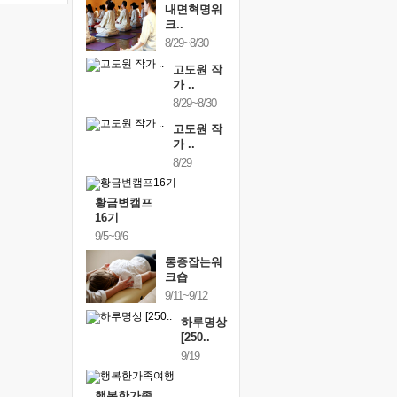
내면혁명워
크..
8/29~8/30
고도원 작
가 ..
8/29~8/30
고도원 작
가 ..
8/29
황금변캠프
16기
9/5~9/6
통증잡는워
크숍
9/11~9/12
하루명상
[250..
9/19
행복한가족