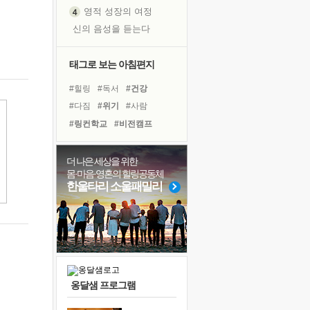
영적 성장의 여정
신의 음성을 듣는다
흙이 된 몸으로 출근하는 여자
극과 극의 양 끝단
태그로 보는 아침편지
내가 '나다움'을 찾는 길
#힐링
#독서
#건강
피해 갈 수 없는 사건들
#다짐
#위기
#사람
처음 손을 잡았던 날
#링컨학교
#비전캠프
꿈이 실제가 되는 것
#명상
#삶
#독서캠프
'말 타는 법'을 먼저
#유튜브
#선택
#계획
더 나은 세상을 위한
졸업식 사진을 보며
몸·마음·영혼의 힐링공동체
#극복
#친구
#희망
극심한 변비, 어깨결림, 수면 장애
한울타리 소울패밀리
#경험
#리더
#나눔
아픈 아버지를 위한 공간 설계
#도움
#바이러스
슬럼프
#면역력
#아이들
보고 싶은 어머니
유년 시절의 부산 영도 바다
못된 꼰대들
옹달샘 프로그램
너무 황홀한 꽃들이여!