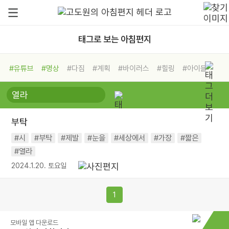
태그로 보는 아침편지
#유튜브
#명상
#다짐
#계획
#바이러스
#힐링
#아이들
#비전캠프
#독서캠프
#삶
#경험
#사람
#도움
#선택
#희망
#나눔
#친구
#링컨학교
#극복
#리더
#위기
부탁
#독서
#건강
#면역력
#시
#부탁
#제발
#눈을
#세상에서
#가장
#짧은
#열라
2024.1.20. 토요일
1
모바일 앱 다운로드