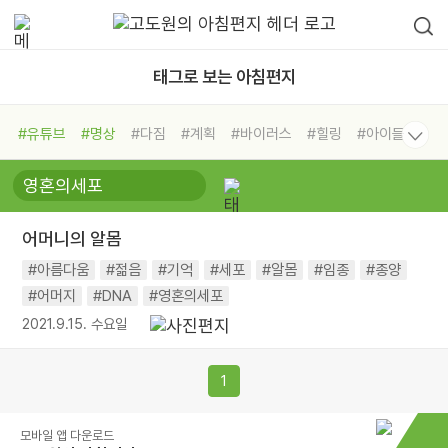
태그로 보는 아침편지
#유튜브
#명상
#다짐
#계획
#바이러스
#힐링
#아이들
#비전캠프
#독서캠프
#삶
#경험
#사람
#도움
#선택
#희망
#나눔
#친구
#링컨학교
#극복
#리더
#위기
어머니의 알몸
#독서
#건강
#면역력
#아름다움
#젊음
#기억
#세포
#알몸
#임종
#종양
#어머지
#DNA
#영혼의세포
2021.9.15. 수요일
1
모바일 앱 다운로드