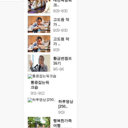
내면혁명워
크..
8/29~8/30
고도원 작
가 ..
8/29~8/30
고도원 작
가 ..
8/29
황금변캠프
16기
9/5~9/6
통증잡는워
크숍
9/11~9/12
하루명상
[250..
9/19
행복한가족
여행