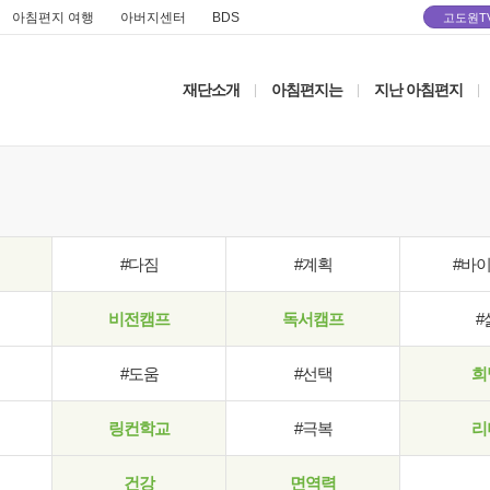
아침편지 여행
아버지센터
BDS
고도원T
재단소개
아침편지는
지난 아침편지
|
|
|
#다짐
#계획
#바
비전캠프
독서캠프
#
#도움
#선택
희
링컨학교
#극복
리
건강
면역력