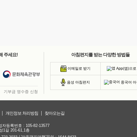
해 주세요!
아침편지를 받는 다양한 방법들
App(앱)으로
이메일로 받기
중국어 
음성 아침편지
기부금 영수증 신청
개인정보 처리방침
찾아오는길
등록번호 : 105-82-13577
1길 201-61,1층
/ '아침편지여행'문의 :