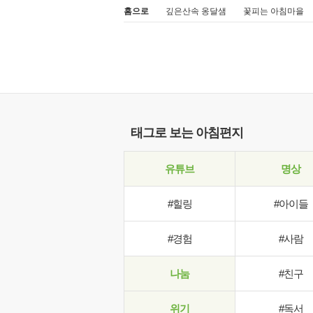
홈으로
깊은산속 옹달샘
꽃피는 아침마을
태그로 보는 아침편지
유튜브
명상
#힐링
#아이들
#경험
#사람
나눔
#친구
위기
#독서