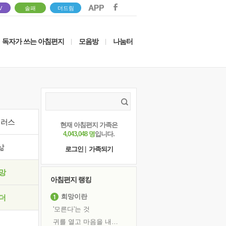
V
솔패
더드림
독자가 쓰는 아침편지
모음방
나눔터
|
|
이러스
현재 아침편지 가족은
4,043,048 명
입니다.
삶
로그인
|
가족되기
망
아침편지 랭킹
희망이란
더
'모른다'는 것
귀를 열고 마음을 내어주고