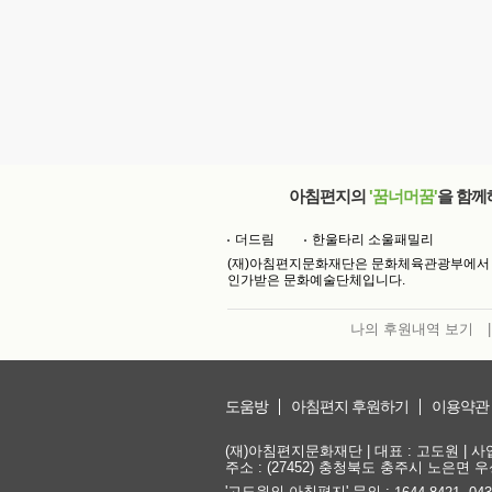
아침편지의
'꿈너머꿈'
을 함께
더드림
한울타리 소울패밀리
(재)아침편지문화재단은 문화체육관광부에서
인가받은 문화예술단체입니다.
나의 후원내역 보기
|
도움방
아침편지 후원하기
이용약관
(재)아침편지문화재단 | 대표 : 고도원 | 사업자
주소 : (27452) 충청북도 충주시 노은면 우성
'고도원의 아침편지' 문의 :
,