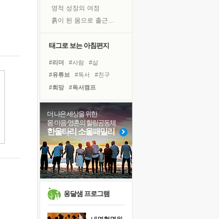
영적 성장의 여정
흙이 된 몸으로 출근하는 여자
극과 극의 양 끝단
내가 '나다움'을 찾는 길
태그로 보는 아침편지
피해 갈 수 없는 사건들
#리더
#사람
#삶
처음 손을 잡았던 날
#유튜브
#독서
#친구
꿈이 실제가 되는 것
#희망
#독서캠프
극심한 변비, 어깨결림, 수면 장애
#바이러스
#비전캠프
졸업식 사진을 보며
#면역력
#위기
#건강
더 나은 세상을 위한
'말 타는 법'을 먼저
몸·마음·영혼의 힐링공동체
#선택
#다짐
#링컨학교
슬럼프
한울타리 소울패밀리
#아이들
#극복
#계획
아픈 아버지를 위한 공간 설계
#힐링
#나눔
#도움
보고 싶은 어머니
#명상
#경험
유년 시절의 부산 영도 바다
못된 꼰대들
만병의 근원이 사라진다
옹달샘 프로그램
너무 황홀한 꽃들이여!