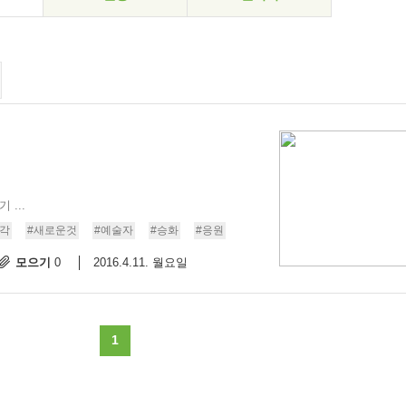
...
각
#새로운것
#예술자
#승화
#응원
모으기
2016.4.11. 월요일
0
1