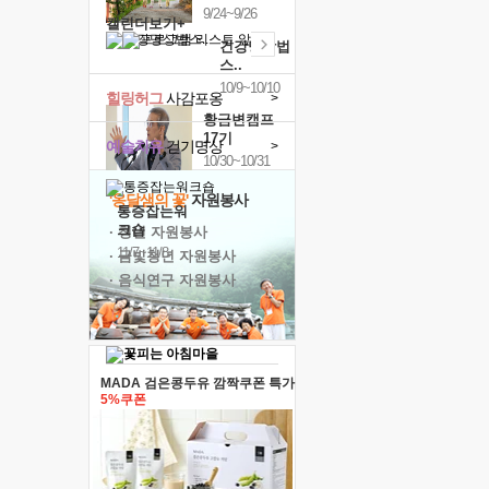
9/24~9/26
캘린더보기+
건강명상법
스..
10/9~10/10
힐링허그
사감포옹
>
황금변캠프
17기
예술치유
걷기명상
>
10/30~10/31
'옹달샘의 꽃'
자원봉사
통증잡는워
크숍
· 청년 자원봉사
11/7~11/8
· 금빛청년 자원봉사
· 음식연구 자원봉사
MADA 검은콩두유 깜짝쿠폰 특가
5%쿠폰