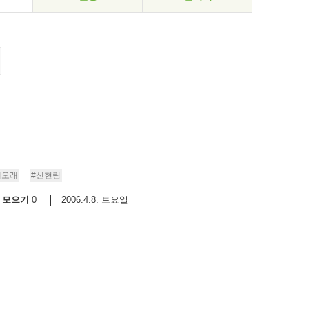
래오래
#신현림
모으기
2006.4.8. 토요일
0