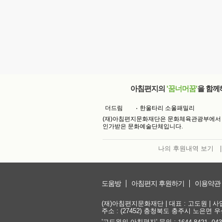
아침편지의
'꿈너머꿈'
을 함께
더드림
한울타리 소울패밀리
(재)아침편지문화재단은 문화체육관광부에서
인가받은 문화예술단체입니다.
나의 후원내역 보기
|
도움방
아침편지 후원하기
이용약관
(재)아침편지문화재단 | 대표 : 고도원 | 사업자
주소 : (27452) 충청북도 충주시 노은면 우성
'고도원의 아침편지' 문의 :
,