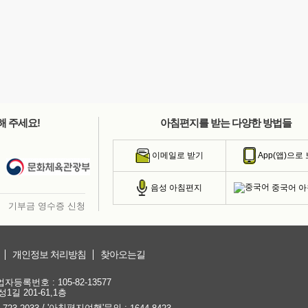
해 주세요!
아침편지를 받는 다양한 방법들
이메일로 받기
App(앱)으로
중국어 
음성 아침편지
기부금 영수증 신청
개인정보 처리방침
찾아오는길
등록번호 : 105-82-13577
1길 201-61,1층
/ '아침편지여행'문의 :