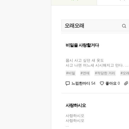
비밀을 사랑할거다
몹시 사고 싶던 새 옷도
사고 나면 어느새 시시해지고 만다. ...
#비밀
#연애
#적당한 거리
#오
느낌한마디
좋아요
54
0
사랑하시오
사랑하시오
사랑하시오
...