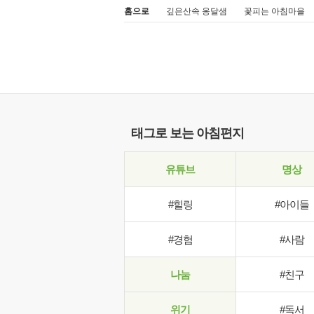
홈으로
깊은산속 옹달샘
꽃피는 아침마을
태그로 보는 아침편지
유튜브
명상
#힐링
#아이들
#경험
#사람
나눔
#친구
위기
#독서