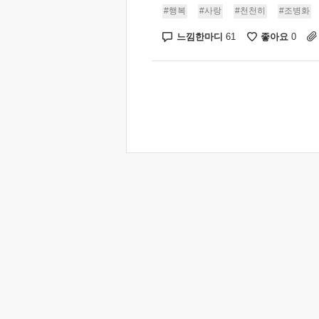
#행복
#사랑
#천천히
#조병화
느낌한마디
좋아요
61
0