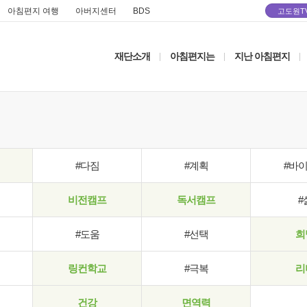
아침편지 여행
아버지센터
BDS
고도원T
재단소개
아침편지는
지난 아침편지
|
|
|
#다짐
#계획
#바
비전캠프
독서캠프
#
#도움
#선택
희
링컨학교
#극복
리
건강
면역력