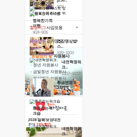
[250..
캘린더보기+
9/19
행복한가족
여행
힐링허그
사감포옹
>
9/24~9/26
예술치유
걷기명상
>
건강명상법
스..
10/9~10/10
'옹달샘의 꽃'
자원봉사
내면혁명워
· 청년 자원봉사
크..
· 금빛청년 자원봉사
10/17~10/18
· 음식연구 자원봉사
황금변캠프
17기
10/30~10/31
통증잡는워
크숍
11/7~11/8
2026 말복 보양대전
최대
74%할인
내면혁명워
크..