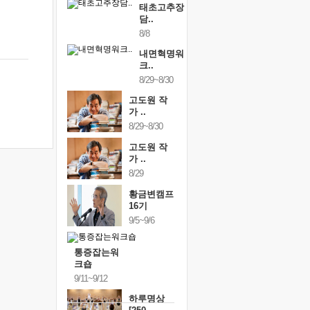
태초고추장
담..
8/8
내면혁명워
크..
8/29~8/30
고도원 작
가 ..
8/29~8/30
고도원 작
가 ..
8/29
황금변캠프
16기
9/5~9/6
통증잡는워
크숍
9/11~9/12
하루명상