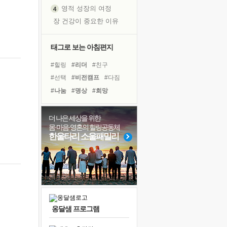
영적 성장의 여정
장 건강이 중요한 이유
신의 음성을 듣는다
흙이 된 몸으로 출근하는 여자
태그로 보는 아침편지
극과 극의 양 끝단
#힐링
#리더
#친구
내가 '나다움'을 찾는 길
#선택
#비전캠프
#다짐
피해 갈 수 없는 사건들
#나눔
#명상
#희망
처음 손을 잡았던 날
#링컨학교
#독서캠프
꿈이 실제가 되는 것
#계획
#경험
#위기
더 나은 세상을 위한
'말 타는 법'을 먼저
몸·마음·영혼의 힐링공동체
#아이들
#삶
#유튜브
졸업식 사진을 보며
한울타리 소울패밀리
#도움
#바이러스
#건강
아픈 아버지를 위한 공간 설계
#독서
#사람
#면역력
극심한 변비, 어깨결림, 수면 장애
#극복
슬럼프
보고 싶은 어머니
유년 시절의 부산 영도 바다
옹달샘 프로그램
못된 꼰대들