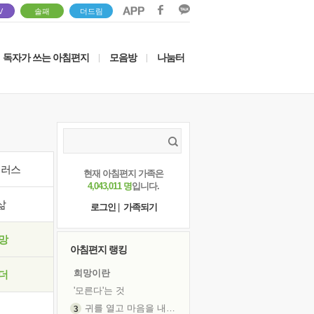
V
솔패
더드림
독자가 쓰는 아침편지
모음방
나눔터
|
|
이러스
현재 아침편지 가족은
4,043,011 명
입니다.
삶
로그인
|
가족되기
망
아침편지 랭킹
희망이란
더
'모른다'는 것
귀를 열고 마음을 내어주고