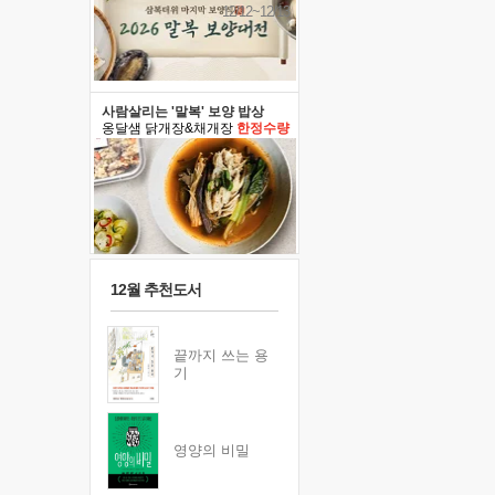
12/12~12/13
사람살리는 '말복' 보양 밥상
옹달샘 닭개장&채개장
한정수량
12월 추천도서
끝까지 쓰는 용
기
영양의 비밀