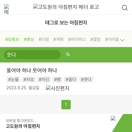
태그로 보는 아침편지
#유튜브
#명상
#다짐
#계획
#바이러스
#힐링
#아이들
#비전캠프
#독서캠프
#삶
#경험
#사람
#도움
#선택
#희망
#나눔
#친구
#링컨학교
#극복
#리더
#위기
울어야 하나 웃어야 하나
#독서
#건강
#면역력
#눈물
#자유
#자신
#병
#울다
#웃다
2023.9.25. 월요일
1
모바일 앱 다운로드
고도원의 아침편지