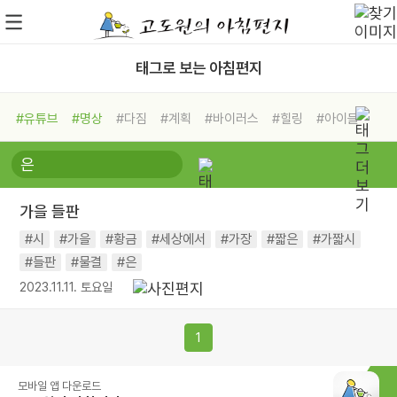
태그로 보는 아침편지
#유튜브
#명상
#다짐
#계획
#바이러스
#힐링
#아이들
#비전캠프
#독서캠프
#삶
#경험
#사람
#도움
#선택
#희망
#나눔
#친구
#링컨학교
#극복
#리더
#위기
가을 들판
#독서
#건강
#면역력
#시
#가을
#황금
#세상에서
#가장
#짧은
#가짧시
#들판
#물결
#은
2023.11.11. 토요일
1
모바일 앱 다운로드