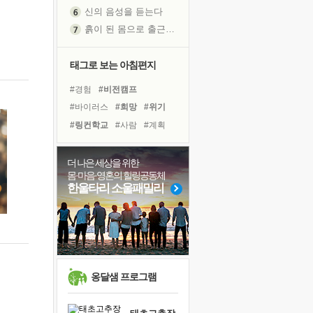
신의 음성을 듣는다
흙이 된 몸으로 출근하는 여자
극과 극의 양 끝단
내가 '나다움'을 찾는 길
태그로 보는 아침편지
피해 갈 수 없는 사건들
#경험
#비전캠프
처음 손을 잡았던 날
#바이러스
#희망
#위기
꿈이 실제가 되는 것
#링컨학교
#사람
#계획
'말 타는 법'을 먼저
#건강
#독서캠프
졸업식 사진을 보며
#유튜브
#면역력
#힐링
더 나은 세상을 위한
극심한 변비, 어깨결림, 수면 장애
몸·마음·영혼의 힐링공동체
#나눔
#다짐
#아이들
아픈 아버지를 위한 공간 설계
한울타리 소울패밀리
#극복
#독서
#친구
슬럼프
#명상
#선택
#리더
#삶
보고 싶은 어머니
#도움
유년 시절의 부산 영도 바다
못된 꼰대들
희망이란
옹달샘 프로그램
'모른다'는 것