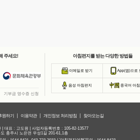
해 주세요!
아침편지를 받는 다양한 방법들
이메일로 받기
App(앱)으로
음성 아침편지
중국어 아
기부금 영수증 신청
후원하기
이용약관
개인정보 처리방침
찾아오는길
대표 : 고도원 | 사업자등록번호 : 105-82-13577
청북도 충주시 노은면 우성1길 201-61,1층
문의 :
,
/ '아침편지여행'문의 :