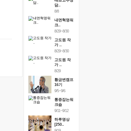
행복한가족
태초고추장
행복한가
여행
담..
여행
24~9/26
8/8
9/24~9/26
건강명상법
내면혁명워
건강명상
..
크..
스..
/9~10/10
8/29~8/30
10/9~10/10
내면혁명워
고도원 작
내면혁명
..
가 ..
크..
/17~10/18
8/29~8/30
10/17~10/18
황금변캠프
고도원 작
황금변캠
7기
가 ..
17기
/30~10/31
8/29
10/30~10/31
통증잡는워
황금변캠프
통증잡는
크숍
16기
크숍
/7~11/8
9/5~9/6
11/7~11/8
내면혁명워
통증잡는워
내면혁명
..
크숍
크..
/12~12/13
9/11~9/12
12/12~12/13
하루명상
[250..
9/19