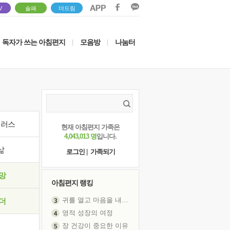
V
솔패
더드림
독자가 쓰는 아침편지
모음방
나눔터
|
|
이러스
현재 아침편지 가족은
4,043,013 명
입니다.
삶
로그인
|
가족되기
망
아침편지 랭킹
귀를 열고 마음을 내어주고
더
영적 성장의 여정
장 건강이 중요한 이유