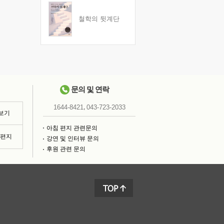
철학의 뒷계단
문의 및 연락
,
1644-8421
043-723-2033
 보기
아침 편지 관련문의
침편지
강연 및 인터뷰 문의
후원 관련 문의