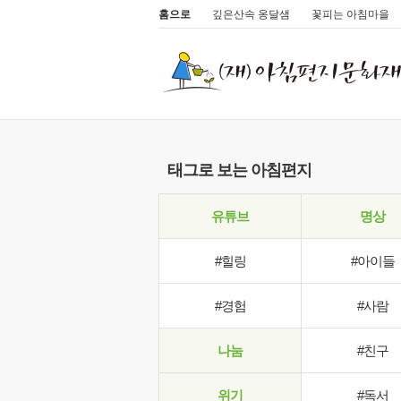
홈으로
깊은산속 옹달샘
꽃피는 아침마을
태그로 보는 아침편지
유튜브
명상
#힐링
#아이들
#경험
#사람
나눔
#친구
위기
#독서