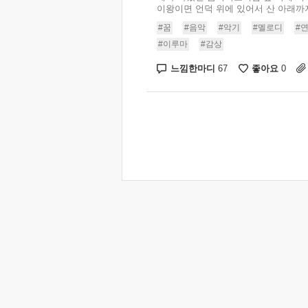
이왕이면 언덕 위에 있어서 산 아래까지 
#꿈
#음악
#악기
#멜로디
#
#이루마
#감상
느낌한마디
좋아요
67
0