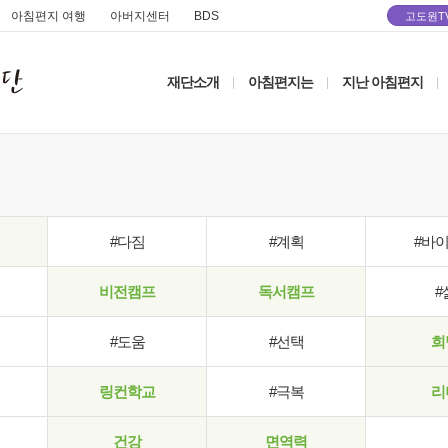
아침편지 여행
아버지센터
BDS
고도원T
재단소개
아침편지는
지난 아침편지
|
|
|
#다짐
#계획
#바
비전캠프
독서캠프
#
#도움
#선택
희
링컨학교
#극복
리
건강
면역력