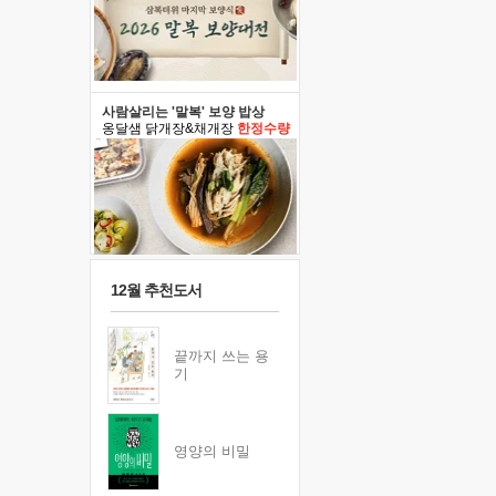
사람살리는 '말복' 보양 밥상
옹달샘 닭개장&채개장
한정수량
12월 추천도서
끝까지 쓰는 용
기
영양의 비밀