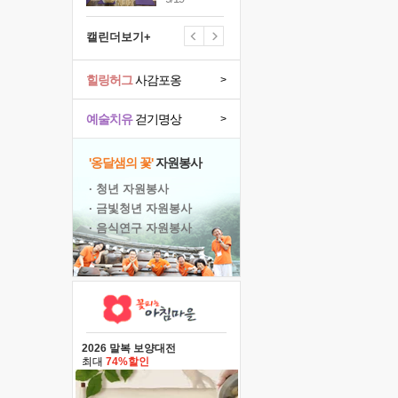
캘린더보기+
힐링허그
사감포옹
>
예술치유
걷기명상
>
'옹달샘의 꽃'
자원봉사
· 청년 자원봉사
· 금빛청년 자원봉사
· 음식연구 자원봉사
2026 말복 보양대전
최대
74%할인