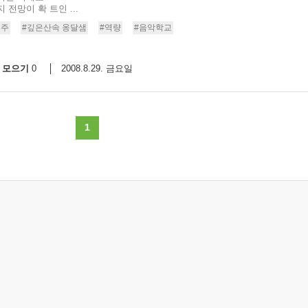
전망이 확 트인 ...
9/
연주
#깊은산속 옹달샘
#역량
#음악학교
스
모으기
2008.8.29. 금요일
0
10
크
10
1
1
10
11
크
12