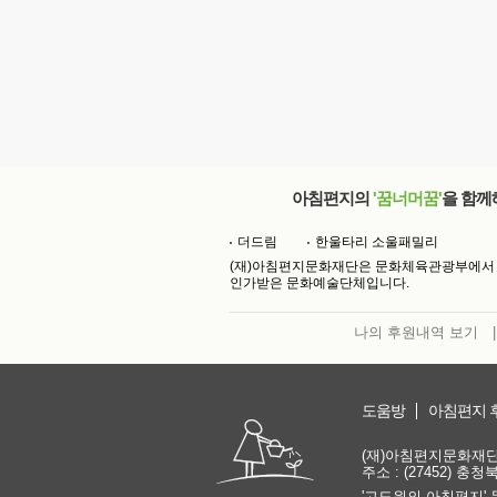
아침편지의
'꿈너머꿈'
을 함께
더드림
한울타리 소울패밀리
(재)아침편지문화재단은 문화체육관광부에서
인가받은 문화예술단체입니다.
나의 후원내역 보기
|
도움방
아침편지 
(재)아침편지문화재단 | 
주소 : (27452) 충
'고도원의 아침편지' 