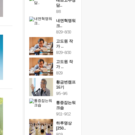
행복한가족
태초고추장
행복한가
여행
담..
여행
24~9/26
8/8
9/24~9/26
건강명상법
내면혁명워
건강명상
..
크..
스..
/9~10/10
8/29~8/30
10/9~10/10
내면혁명워
고도원 작
내면혁명
..
가 ..
크..
/17~10/18
8/29~8/30
10/17~10/18
황금변캠프
고도원 작
황금변캠
7기
가 ..
17기
/30~10/31
8/29
10/30~10/31
통증잡는워
황금변캠프
통증잡는
크숍
16기
크숍
/7~11/8
9/5~9/6
11/7~11/8
내면혁명워
통증잡는워
내면혁명
..
크숍
크..
/12~12/13
9/11~9/12
12/12~12/13
하루명상
[250..
9/19