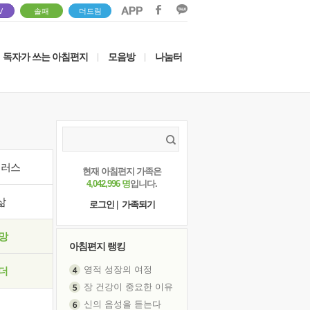
V
솔패
더드림
독자가 쓰는 아침편지
모음방
나눔터
|
|
이러스
현재 아침편지 가족은
4,042,996 명
입니다.
삶
로그인
|
가족되기
망
아침편지 랭킹
영적 성장의 여정
장 건강이 중요한 이유
더
신의 음성을 듣는다
흙이 된 몸으로 출근하는 여자