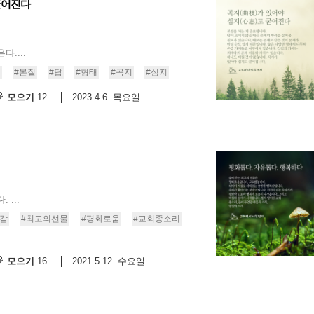
굳어진다
....
리
#본질
#답
#형태
#곡지
#심지
모으기
2023.4.6. 목요일
12
...
복감
#최고의선물
#평화로움
#교회종소리
모으기
2021.5.12. 수요일
16