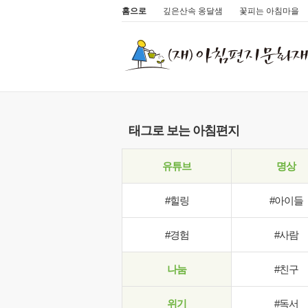
홈으로
깊은산속 옹달샘
꽃피는 아침마을
태그로 보는 아침편지
유튜브
명상
#힐링
#아이들
#경험
#사람
나눔
#친구
위기
#독서