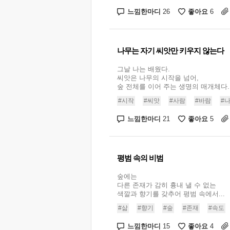
느낌한마디
좋아요
26
6
나무는 자기 씨앗만 키우지 않는다
그날 나는 배웠다.
씨앗은 나무의 시작을 넘어,
숲 전체를 이어 주는 생명의 매개체다..
#시작
#씨앗
#사람
#바람
#
느낌한마디
좋아요
21
5
평범 속의 비범
숲에는
다른 존재가 감히 흉내 낼 수 없는
색깔과 향기를 갖추어 평범 속에서...
#삶
#향기
#숲
#존재
#속도
느낌한마디
좋아요
15
4