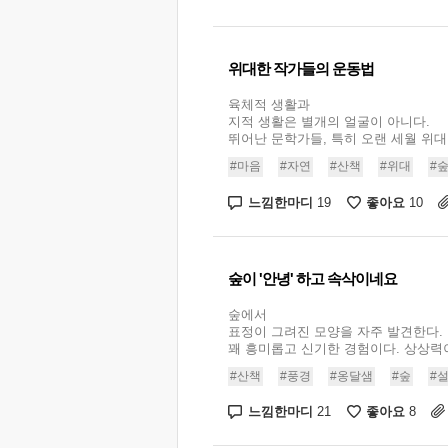
위대한 작가들의 운동법
육체적 생활과
지적 생활은 별개의 얼굴이 아니다.
뛰어난 문학가들, 특히 오랜 세월 위대한
#마음
#자연
#산책
#위대
#
느낌한마디
좋아요
19
10
숲이 '안녕' 하고 속삭이네요
숲에서
표정이 그려진 모양을 자주 발견한다.
꽤 흥미롭고 신기한 경험이다. 상상력이.
#산책
#풍경
#옹달샘
#숲
#
느낌한마디
좋아요
21
8