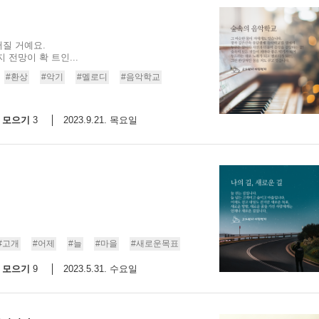
질 거예요.
전망이 확 트인...
#환상
#악기
#멜로디
#음악학교
모으기
2023.9.21. 목요일
3
#고개
#어제
#늘
#마을
#새로운목표
모으기
2023.5.31. 수요일
9