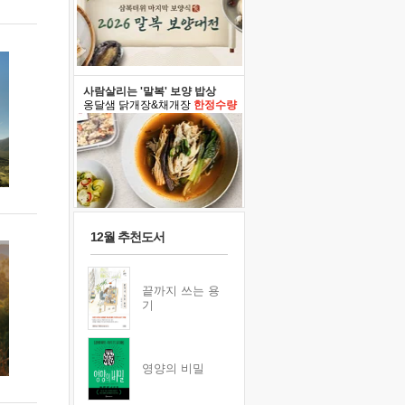
사람살리는 '말복' 보양 밥상
옹달샘 닭개장&채개장
한정수량
12월 추천도서
끝까지 쓰는 용
기
영양의 비밀