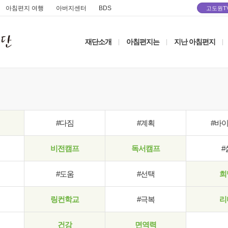
아침편지 여행
아버지센터
BDS
고도원T
재단소개
아침편지는
지난 아침편지
|
|
|
#다짐
#계획
#바
비전캠프
독서캠프
#
#도움
#선택
희
링컨학교
#극복
리
건강
면역력