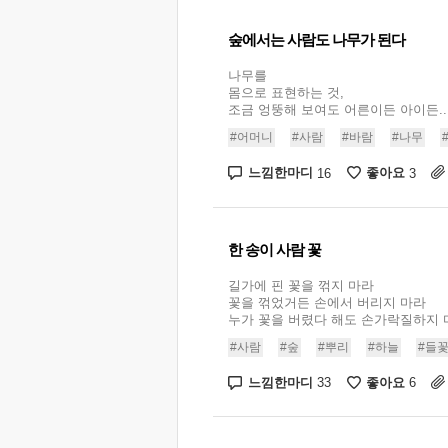
숲에서는 사람도 나무가 된다
나무를
몸으로 표현하는 것,
조금 엉뚱해 보여도 어른이든 아이든..
#어머니
#사람
#바람
#나무
느낌한마디
좋아요
16
3
한 송이 사람 꽃
길가에 핀 꽃을 꺾지 마라
꽃을 꺾었거든 손에서 버리지 마라
누가 꽃을 버렸다 해도 손가락질하지 마
#사람
#숲
#뿌리
#하늘
#들
느낌한마디
좋아요
33
6