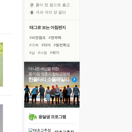
극과 극의 양 끝단
내가 '나다움'을 찾는 길
피해 갈 수 없는 사건들
처음 손을 잡았던 날
태그로 보는 아침편지
꿈이 실제가 되는 것
#비전캠프
#면역력
'말 타는 법'을 먼저
#극복
#리더
#링컨학교
졸업식 사진을 보며
#삶
#사람
#위기
아픈 아버지를 위한 공간 설계
#아이들
#힐링
#도움
극심한 변비, 어깨결림, 수면 장애
#유튜브
#명상
#경험
더 나은 세상을 위한
보고 싶은 어머니
몸·마음·영혼의 힐링공동체
#나눔
#계획
#독서
유년 시절의 부산 영도 바다
한울타리 소울패밀리
#친구
#희망
#독서캠프
못된 꼰대들
#다짐
#선택
#바이러스
거울 속의 나
#건강
희망이란
'모른다'는 것
귀를 열고 마음을 내어주고
옹달샘 프로그램
영적 성장의 여정