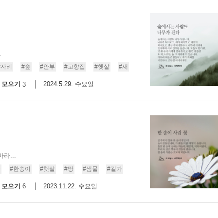
.
#자리
#숲
#안부
#고향집
#햇살
#새
모으기
2024.5.29. 수요일
3
라...
꽃
#한송이
#햇살
#땅
#샘물
#길가
모으기
2023.11.22. 수요일
6