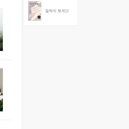
철학의 뒷계단