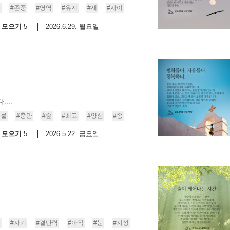
리
#존중
#영역
#유지
#새
#사이
9/
모으기
2026.6.29. 월요일
5
스
10
크
10
...
1
선물
#충만
#숲
#최고
#양심
#종
10
모으기
2026.5.22. 금요일
5
11
크
12
숲
#자기
#결단력
#아직
#눈
#지성