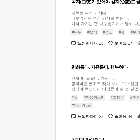
곡지(曲枝)가 있어야 심지(心志)도 
나무는 여러 가지다.
나뭇가지는 여러 가지로 뻗는다.
여러 가지는 한 나무줄기에서 뻗어 나온다
#나무
#문제
#중요
#숲
#뿌
느낌한마디
좋아요
26
17
평화롭다. 자유롭다. 행복하다
안개비, 보슬비, 가랑비,
장대비를 골고루 맞아 보니 그가 말한
감각이 무엇인지 어렴풋이 알 것 같았다. 
#숲
#마음의소리
#고요함
#행
#양심의소리
느낌한마디
좋아요
23
44