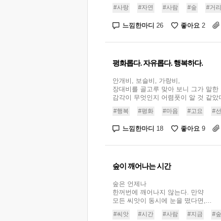
#사랑
#자연
#사람
#숲
#거
느낌한마디
좋아요
26
2
평화롭다. 자유롭다. 행복하다.
안개비, 보슬비, 가랑비,
장대비를 골고루 맞아 보니 그가 말한
감각이 무엇인지 어렴풋이 알 것 같았다.
#행복
#평화
#마음
#고요
#
느낌한마디
좋아요
18
9
숲이 깨어나는 시간
숲은 언제나
한꺼번에 깨어나지 않는다. 만약
모든 씨앗이 동시에 눈을 떴다면,...
#씨앗
#시간
#사람
#지금
#