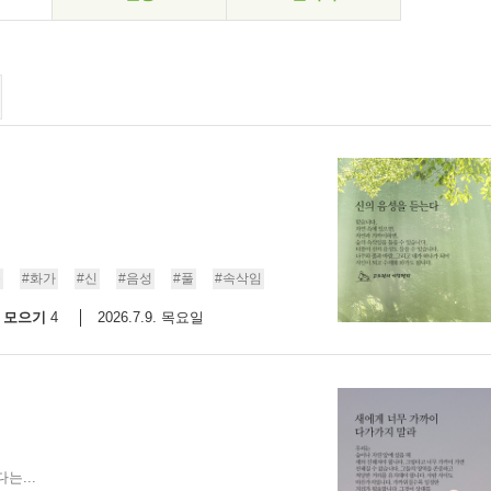
숲
#화가
#신
#음성
#풀
#속삭임
모으기
2026.7.9. 목요일
4
는...