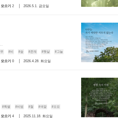
모으기
2026.5.1. 금요일
2
..
나무
#비
#숲
#존재
#햇살
#그늘
모으기
2026.4.28. 화요일
0
#특별
#비범
#철
#색깔
#오묘
모으기
2025.11.18. 화요일
4