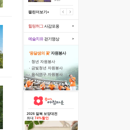
캘린더보기+
힐링허그
사감포옹
>
예술치유
걷기명상
>
'옹달샘의 꽃'
자원봉사
· 청년 자원봉사
· 금빛청년 자원봉사
· 음식연구 자원봉사
2026 말복 보양대전
최대
74%할인