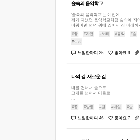
숲속의 음악학교
'숲속의 음악학교'는 예전에
제가 다녔던 음악학교처럼 숲속에 지어
이왕이면 언덕 위에 있어서 산 아래까지 
#꿈
#자연
#노래
#음악
#숲
#감상
느낌한마디
좋아요
25
9
나의 길, 새로운 길
내를 건너서 숲으로
고개를 넘어서 마을로
...
#꿈
#방향
#길
#내일
#숲
느낌한마디
좋아요
46
7