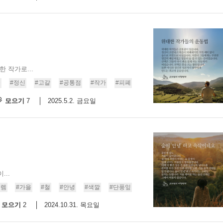
 작가로...
숲
#정신
#고갈
#공통점
#작가
#피폐
모으기
2025.5.2. 금요일
7
..
설렘
#가을
#철
#안녕
#색깔
#단풍잎
모으기
2024.10.31. 목요일
2