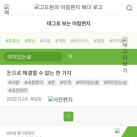
태그로 보는 아침편지
#유튜브
#명상
#다짐
#계획
#바이러스
#힐링
#아이들
#비전캠프
#독서캠프
#삶
#경험
#사람
#도움
#선택
#희망
#나눔
#친구
#링컨학교
#극복
#리더
#위기
돈으로 해결할 수 없는 한 가지
#독서
#건강
#면역력
#사람
#속절없이
#돈
#안개
#의미있는꿈
#의미있는삶
#깊은의미
2022.11.24. 목요일
1
모바일 앱 다운로드