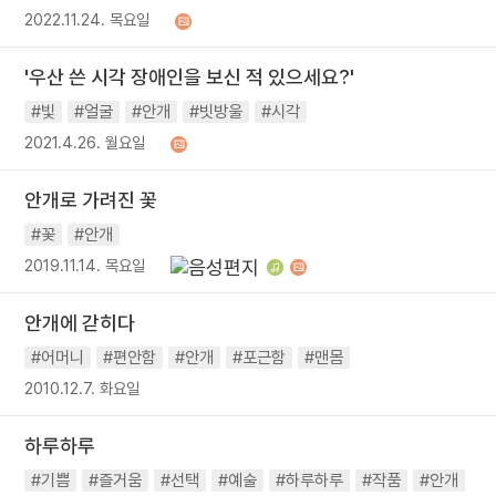
2022.11.24. 목요일
'우산 쓴 시각 장애인을 보신 적 있으세요?'
#빛
#얼굴
#안개
#빗방울
#시각
2021.4.26. 월요일
안개로 가려진 꽃
#꽃
#안개
2019.11.14. 목요일
안개에 갇히다
#어머니
#편안함
#안개
#포근함
#맨몸
2010.12.7. 화요일
하루하루
#기쁨
#즐거움
#선택
#예술
#하루하루
#작품
#안개