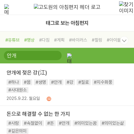
태그로 보는 아침편지
#유튜브
#명상
#다짐
#계획
#바이러스
#힐링
#아이들
#비전캠프
#독서캠프
#삶
#경험
#사람
#도움
#선택
#희망
#나눔
#친구
#링컨학교
#극복
#리더
#위기
#독서
#건강
#면역력
안개에 젖은 강(江)
#하나
#몸
#생명
#안개
#강
#질료
#지수화풍
#사대원소
2025.9.22. 월요일
돈으로 해결할 수 없는 한 가지
#사람
#속절없이
#돈
#안개
#의미있는꿈
#의미있는삶
#깊은의미