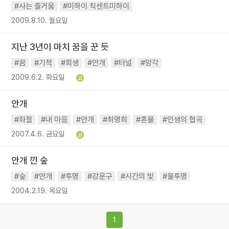
#사는 즐거움
#미하이 칙센트미하이
2009.8.10. 월요일
지난 3년이 마치 꿈을 꾼 듯
#꿈
#기적
#희생
#안개
#터널
#망각
2009.6.2. 화요일
안개
#좌절
#내 마음
#안개
#최명희
#혼불
#인생의 협곡
2007.4.6. 금요일
안개 낀 숲
#숲
#안개
#투명
#강운구
#시간의 빛
#불투명
2004.2.19. 목요일
1