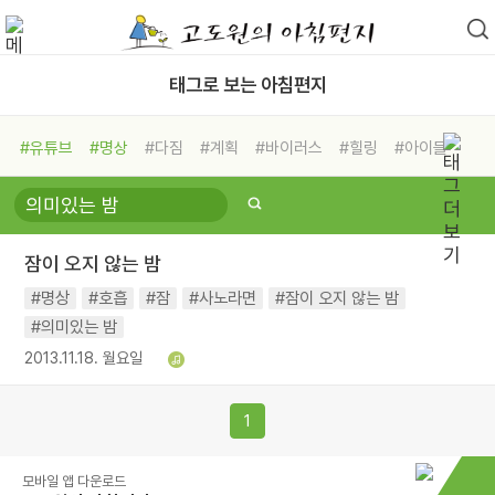
태그로 보는 아침편지
#유튜브
#명상
#다짐
#계획
#바이러스
#힐링
#아이들
#비전캠프
#독서캠프
#삶
#경험
#사람
#도움
#선택
#희망
#나눔
#친구
#링컨학교
#극복
#리더
#위기
잠이 오지 않는 밤
#독서
#건강
#면역력
#명상
#호흡
#잠
#사노라면
#잠이 오지 않는 밤
#의미있는 밤
2013.11.18. 월요일
1
모바일 앱 다운로드