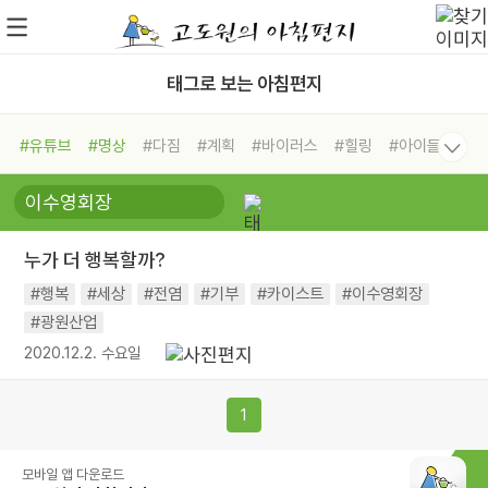
태그로 보는 아침편지
#유튜브
#명상
#다짐
#계획
#바이러스
#힐링
#아이들
#비전캠프
#독서캠프
#삶
#경험
#사람
#도움
#선택
#희망
#나눔
#친구
#링컨학교
#극복
#리더
#위기
누가 더 행복할까?
#독서
#건강
#면역력
#행복
#세상
#전염
#기부
#카이스트
#이수영회장
#광원산업
2020.12.2. 수요일
1
모바일 앱 다운로드