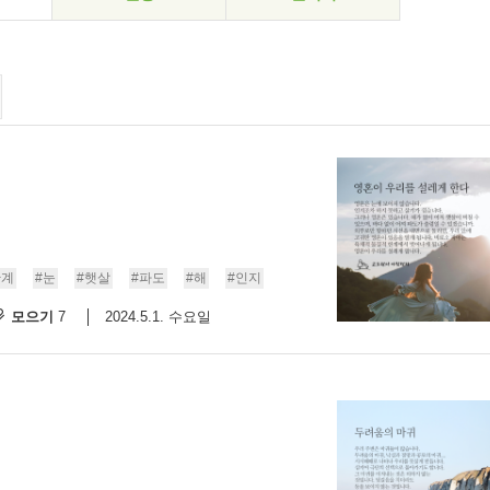
한계
#눈
#햇살
#파도
#해
#인지
모으기
2024.5.1. 수요일
7