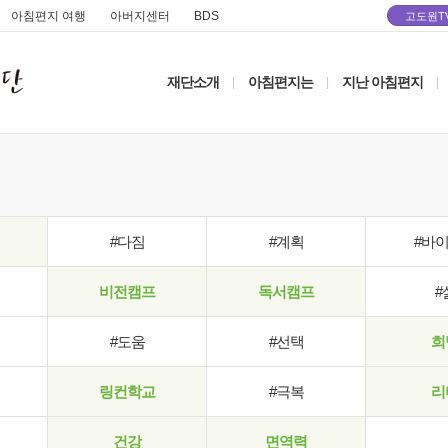
아침편지 여행
아버지센터
BDS
고도원T
재단소개
아침편지는
지난 아침편지
|
|
|
#다짐
#계획
#바
비전캠프
독서캠프
#
#도움
#선택
희
링컨학교
#극복
리
건강
면역력