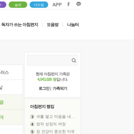
V
솔패
더드림
독자가 쓰는 아침편지
모음방
나눔터
|
|
이러스
현재 아침편지 가족은
4,043,026 명
입니다.
삶
로그인
|
가족되기
망
아침편지 랭킹
귀를 열고 마음을 내어주고
더
영적 성장의 여정
장 건강이 중요한 이유