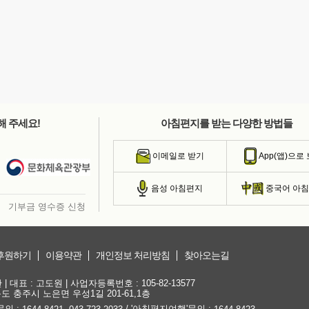
해 주세요!
아침편지를 받는 다양한 방법들
이메일로 받기
App(앱)으로
음성 아침편지
중국어 아
기부금 영수증 신청
후원하기
이용약관
개인정보 처리방침
찾아오는길
대표 : 고도원 | 사업자등록번호 : 105-82-13577
청북도 충주시 노은면 우성1길 201-61,1층
문의 :
,
/ '아침편지여행'문의 :