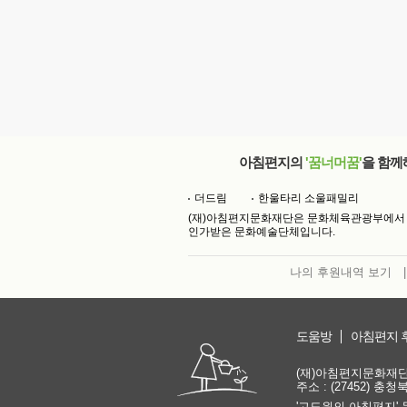
아침편지의
'꿈너머꿈'
을 함께
더드림
한울타리 소울패밀리
(재)아침편지문화재단은 문화체육관광부에서
인가받은 문화예술단체입니다.
나의 후원내역 보기
|
도움방
아침편지 
(재)아침편지문화재단 | 
주소 : (27452) 충
'고도원의 아침편지' 