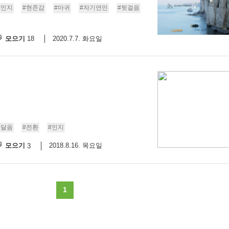
#인지
#현존감
#마귀
#자기연민
#뒷걸음
스
10
모으기
2020.7.7. 화요일
18
크
10
1
10
11
깨달음
#전환
#인지
모으기
2018.8.16. 목요일
3
크
12
1