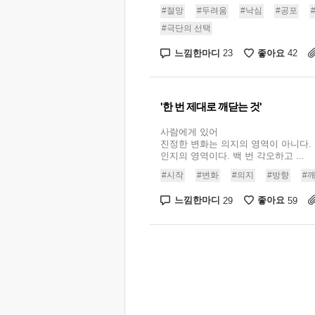
#절망
#두려움
#낙심
#공포
#극단의 선택
느낌한마디
좋아요
23
42
'한 번 제대로 깨닫는 것'
사람에게 있어
진정한 변화는 의지의 영역이 아니다.
인지의 영역이다. 백 번 각오하고 ...
#시작
#변화
#의지
#방향
#
느낌한마디
좋아요
29
59