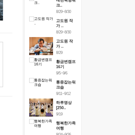
건강명상법
내면혁명워
건강명상
..
크..
스..
/9~10/10
8/29~8/30
10/9~10/10
내면혁명워
고도원 작
내면혁명
..
가 ..
크..
/17~10/18
8/29~8/30
10/17~10/18
황금변캠프
고도원 작
황금변캠
7기
가 ..
17기
/30~10/31
8/29
10/30~10/31
통증잡는워
황금변캠프
통증잡는
크숍
16기
크숍
/7~11/8
9/5~9/6
11/7~11/8
내면혁명워
통증잡는워
내면혁명
..
크숍
크..
/12~12/13
9/11~9/12
12/12~12/13
하루명상
[250..
9/19
행복한가족
여행
9/24~9/26