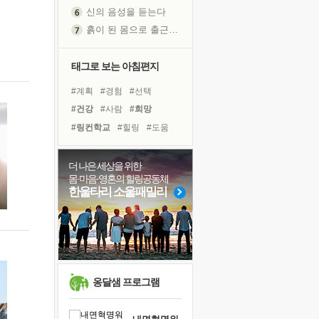
신의 음성을 듣는다
흙이 된 몸으로 출근하는 여자
극과 극의 양 끝단
내가 '나다움'을 찾는 길
태그로 보는 아침편지
피해 갈 수 없는 사건들
#계획
#경험
#선택
처음 손을 잡았던 날
#건강
#사람
#희망
꿈이 실제가 되는 것
#링컨학교
#힐링
#도움
'말 타는 법'을 먼저
#명상
#바이러스
#다짐
졸업식 사진을 보며
#면역력
#독서캠프
더 나은 세상을 위한
극심한 변비, 어깨결림, 수면 장애
몸·마음·영혼의 힐링공동체
#독서
#비전캠프
아픈 아버지를 위한 공간 설계
한울타리 소울패밀리
#아이들
#친구
#극복
슬럼프
#유튜브
#리더
#나눔
보고 싶은 어머니
#삶
#위기
유년 시절의 부산 영도 바다
못된 꼰대들
희망이란
옹달샘 프로그램
'모른다'는 것