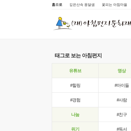
홈으로
깊은산속 옹달샘
꽃피는 아침마을
태그로 보는 아침편지
유튜브
명상
#힐링
#아이들
#경험
#사람
나눔
#친구
위기
#독서