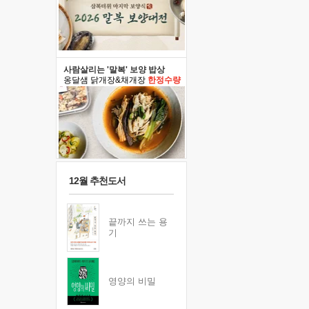
사람살리는 '말복' 보양 밥상
옹달샘 닭개장&채개장
한정수량
12월 추천도서
끝까지 쓰는 용
기
영양의 비밀