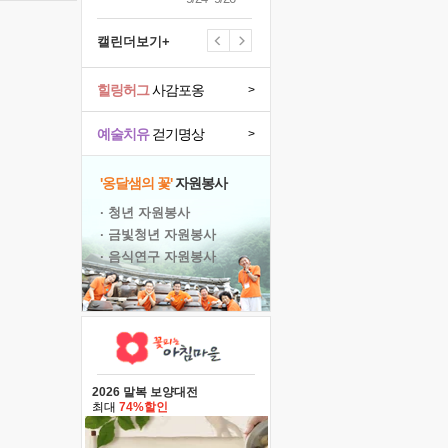
캘린더보기+
힐링허그
사감포옹
>
예술치유
걷기명상
>
'옹달샘의 꽃'
자원봉사
· 청년 자원봉사
· 금빛청년 자원봉사
· 음식연구 자원봉사
2026 말복 보양대전
최대
74%할인