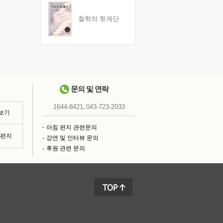
철학의 뒷계단
문의 및 연락
,
1644-8421
043-723-2033
 보기
아침 편지 관련문의
침편지
강연 및 인터뷰 문의
후원 관련 문의