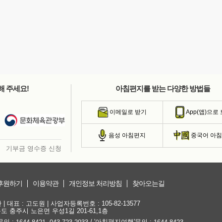
해 주세요!
아침편지를 받는 다양한 방법들
이메일로 받기
App(앱)으로
음성 아침편지
중국어 아
기부금 영수증 신청
후원하기
이용약관
개인정보 처리방침
찾아오는길
대표 : 고도원 | 사업자등록번호 : 105-82-13577
청북도 충주시 노은면 우성1길 201-61,1층
문의 :
,
/ '아침편지여행'문의 :