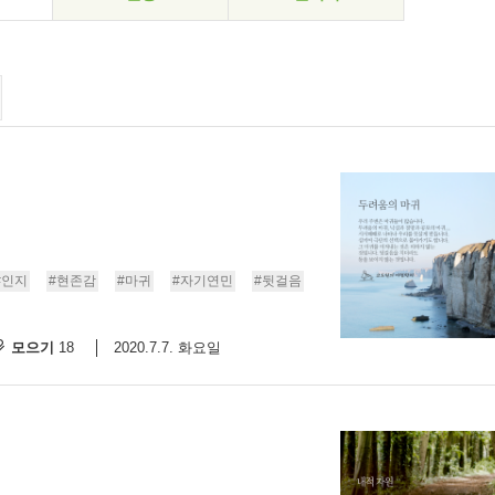
#인지
#현존감
#마귀
#자기연민
#뒷걸음
모으기
2020.7.7. 화요일
18