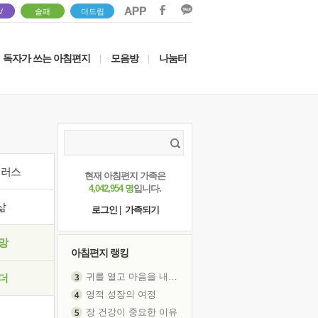
V
솔패
더드림
독자가 쓰는 아침편지
모음방
나눔터
|
|
이러스
현재 아침편지 가족은
4,042,954 명
입니다.
삶
로그인
|
가족되기
망
아침편지 랭킹
귀를 열고 마음을 내어주고
더
영적 성장의 여정
장 건강이 중요한 이유