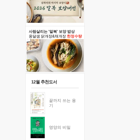
사람살리는 '말복' 보양 밥상
옹달샘 닭개장&채개장
한정수량
12월 추천도서
끝까지 쓰는 용
기
영양의 비밀