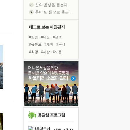
신의 음성을 듣는다
흙이 된 몸으로 출근하는 여자
극과 극의 양 끝단
내가 '나다움'을 찾는 길
태그로 보는 아침편지
피해 갈 수 없는 사건들
#힐링
#다짐
#선택
처음 손을 잡았던 날
#유튜브
#계획
#독서
꿈이 실제가 되는 것
#희망
#사람
#도움
'말 타는 법'을 먼저
#친구
#위기
#극복
아픈 아버지를 위한 공간 설계
#명상
#비전캠프
더 나은 세상을 위한
졸업식 사진을 보며
몸·마음·영혼의 힐링공동체
#바이러스
#독서캠프
극심한 변비, 어깨결림, 수면 장애
한울타리 소울패밀리
#아이들
#링컨학교
보고 싶은 어머니
#건강
#면역력
#리더
마음이 멈춰 버린 곳
#경험
#삶
#나눔
유년 시절의 부산 영도 바다
못된 꼰대들
희망이란
옹달샘 프로그램
'모른다'는 것