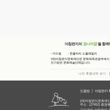
아침편지의
'꿈너머꿈'
을 함께
더드림
한울타리 소울패밀리
(재)아침편지문화재단은 문화체육관광부에서
인가받은 문화예술단체입니다.
나의 후원내역 보기
|
도움방
아침편지 
(재)아침편지문화재단 | 
주소 : (27452) 충
'고도원의 아침편지' 