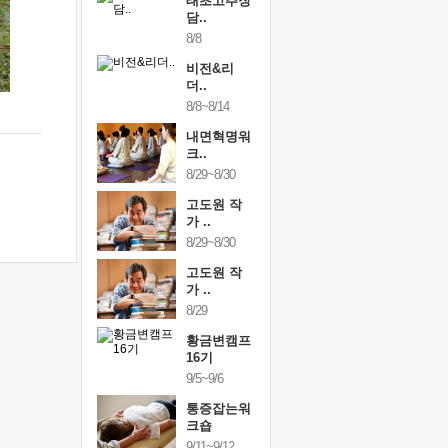
하루명상
태초고추장
하루명상
50..
담..
[250..
19
8/8
9/19
행복한가족
비전&리
행복한가
여행
더..
여행
24~9/26
8/8~8/14
9/24~9/26
건강명상법
내면혁명워
건강명상
..
크..
스..
/9~10/10
8/29~8/30
10/9~10/10
내면혁명워
고도원 작
내면혁명
..
가 ..
크..
/17~10/18
8/29~8/30
10/17~10/18
황금변캠프
고도원 작
황금변캠
7기
가 ..
17기
/30~10/31
8/29
10/30~10/31
통증잡는워
황금변캠프
통증잡는
크숍
16기
크숍
/7~11/8
9/5~9/6
11/7~11/8
내면혁명워
통증잡는워
내면혁명
..
크숍
크..
/12~12/13
9/11~9/12
12/12~12/13