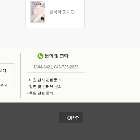
철학의 뒷계단
문의 및 연락
,
1644-8421
043-723-2033
 보기
아침 편지 관련문의
침편지
강연 및 인터뷰 문의
후원 관련 문의