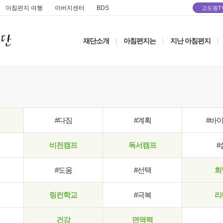
아침편지 여행
아버지센터
BDS
고도원T
재단소개
아침편지는
지난 아침편지
|
|
|
#다짐
#계획
#바
비전캠프
독서캠프
#
#도움
#선택
희
링컨학교
#극복
리
건강
면역력