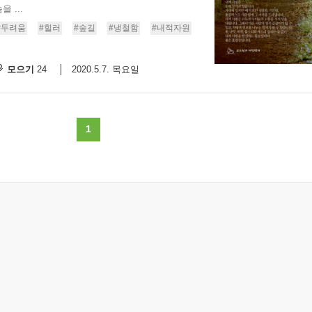
 ...
[2
9/
#두려움
#힐러
#숲길
#냉철함
#내적자원
모으기
2020.5.7. 목요일
24
9/
스
10
1
크
10
1
10
11
크
12