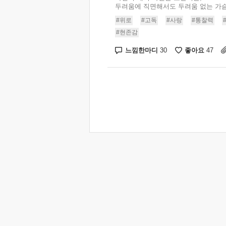
두려움에 직면해서도 두려움 없는 가슴을
#위로
#고독
#사랑
#통찰력
#현존감
느낌한마디
좋아요
30
47