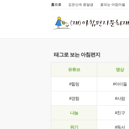
홈으로
깊은산속 옹달샘
꽃피는 아침마을
태그로 보는 아침편지
유튜브
명상
#힐링
#아이들
#경험
#사람
나눔
#친구
위기
#독서