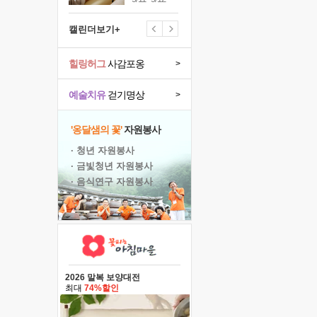
캘린더보기+
힐링허그
사감포옹
>
예술치유
걷기명상
>
'옹달샘의 꽃'
자원봉사
· 청년 자원봉사
· 금빛청년 자원봉사
· 음식연구 자원봉사
2026 말복 보양대전
최대
74%할인