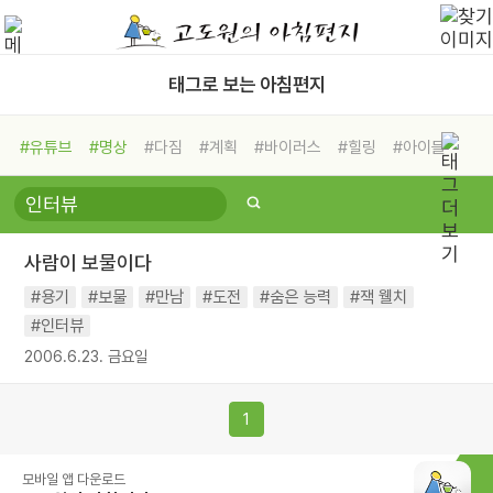
태그로 보는 아침편지
#유튜브
#명상
#다짐
#계획
#바이러스
#힐링
#아이들
#비전캠프
#독서캠프
#삶
#경험
#사람
#도움
#선택
#희망
#나눔
#친구
#링컨학교
#극복
#리더
#위기
사람이 보물이다
#독서
#건강
#면역력
#용기
#보물
#만남
#도전
#숨은 능력
#잭 웰치
#인터뷰
2006.6.23. 금요일
1
모바일 앱 다운로드