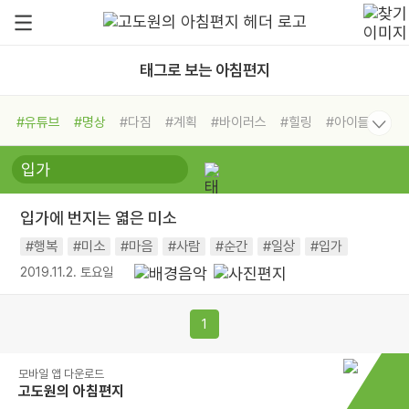
태그로 보는 아침편지
#유튜브
#명상
#다짐
#계획
#바이러스
#힐링
#아이들
#비전캠프
#독서캠프
#삶
#경험
#사람
#도움
#선택
#희망
#나눔
#친구
#링컨학교
#극복
#리더
#위기
입가에 번지는 엷은 미소
#독서
#건강
#면역력
#행복
#미소
#마음
#사람
#순간
#일상
#입가
2019.11.2. 토요일
1
모바일 앱 다운로드
고도원의 아침편지