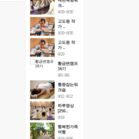
링컨학교
내면혁명워
링컨학교
니..
크..
미니..
/3~10/5
8/29~8/30
10/3~10/5
건강명상법
고도원 작
건강명상
..
가 ..
스..
/9~10/10
8/29~8/30
10/9~10/10
내면혁명워
고도원 작
내면혁명
..
가 ..
크..
/17~10/18
8/29
10/17~10/18
황금변캠프
황금변캠프
황금변캠
7기
16기
17기
/30~10/31
9/5~9/6
10/30~10/31
통증잡는워
통증잡는워
통증잡는
크숍
크숍
크숍
/7~11/8
9/11~9/12
11/7~11/8
내면혁명워
하루명상
내면혁명
..
[250..
크..
/12~12/13
9/19
12/12~12/13
행복한가족
여행
9/24~9/26