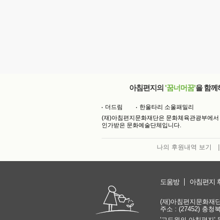
아침편지의
'꿈너머꿈'
을 함께
더드림
한울타리 소울패밀리
(재)아침편지문화재단은 문화체육관광부에서
인가받은 문화예술단체입니다.
나의 후원내역 보기
|
도움방
아침편지 
(재)아침편지문화재단 | 
주소 : (27452) 충
'고도원의 아침편지' 