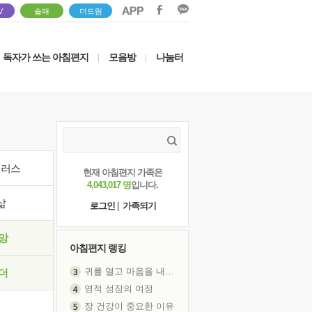
V
솔패
더드림
독자가 쓰는 아침편지
모음방
나눔터
|
|
이러스
현재 아침편지 가족은
4,043,017 명
입니다.
삶
로그인
|
가족되기
망
아침편지 랭킹
귀를 열고 마음을 내어주고
더
영적 성장의 여정
장 건강이 중요한 이유