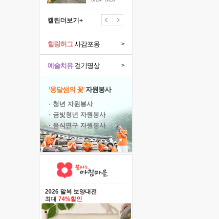
캘린더보기+
힐링허그
사감포옹
>
예술치유
걷기명상
>
'옹달샘의 꽃'
자원봉사
· 청년 자원봉사
· 금빛청년 자원봉사
· 음식연구 자원봉사
2026 말복 보양대전
최대
74%할인