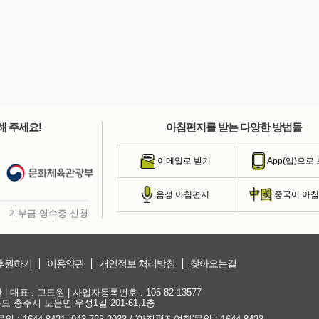
해 주세요!
아침편지를 받는 다양한 방법들
이메일로 받기
App(앱)으로
음성 아침편지
중국어 아
기부금 영수증 신청
후원하기
이용약관
개인정보 처리방침
찾아오는길
대표 : 고도원 | 사업자등록번호 : 105-82-13577
청북도 충주시 노은면 우성1길 201-61,1층
문의 :
,
/ '아침편지여행'문의 :