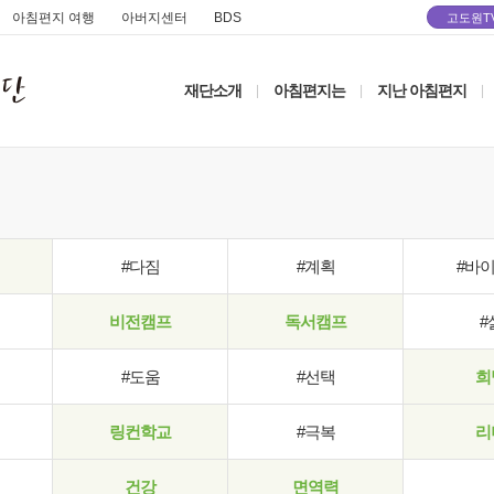
아침편지 여행
아버지센터
BDS
고도원T
재단소개
아침편지는
지난 아침편지
|
|
|
#다짐
#계획
#바
비전캠프
독서캠프
#
#도움
#선택
희
링컨학교
#극복
리
건강
면역력