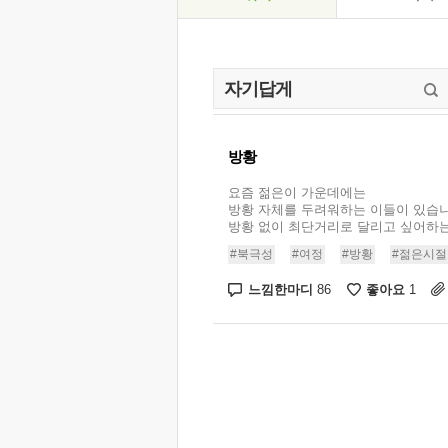
방황
요즘 젊은이 가운데에는
방황 자체를 두려워하는 이들이 있습니
방황 없이 최단거리로 달리고 싶어하는 
#북극성
#여정
#방황
#젊은시절
느낌한마디
좋아요
86
1