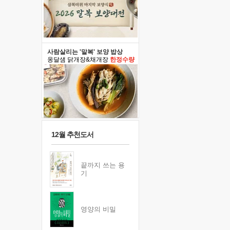
사람살리는 '말복' 보양 밥상
옹달샘 닭개장&채개장
한정수량
12월 추천도서
끝까지 쓰는 용
기
영양의 비밀