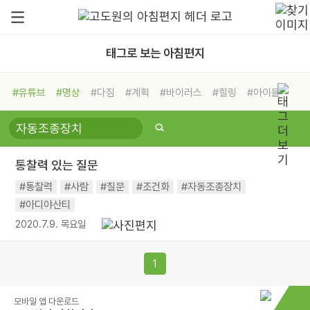
태그로 보는 아침편지
#유튜브
#명상
#다짐
#계획
#바이러스
#힐링
#아이들
#비전캠프
#독서캠프
#삶
#경험
#사람
#도움
#선택
#희망
#나눔
#친구
#링컨학교
#극복
#리더
#위기
통찰력 있는 질문
#독서
#건강
#면역력
#통찰력
#사람
#질문
#조건화
#자동조종장치
#아디야산티
2020.7.9. 목요일
1
모바일 앱 다운로드