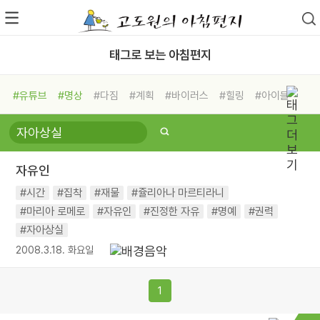
태그로 보는 아침편지
#유튜브
#명상
#다짐
#계획
#바이러스
#힐링
#아이들
#비전캠프
#독서캠프
#삶
#경험
#사람
#도움
#선택
#희망
#나눔
#친구
#링컨학교
#극복
#리더
#위기
자유인
#독서
#건강
#면역력
#시간
#집착
#재물
#쥴리아나 마르티라니
#마리아 로메로
#자유인
#진정한 자유
#명예
#권력
#자아상실
2008.3.18. 화요일
1