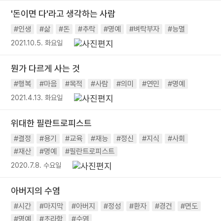
'돈이면 다'라고 생각하는 사람
#인생
#삶
#돈
#추락
#명예
#벼락부자
#능멸
2021.10.5. 화요일
뭔가 다르게 사는 것
#행복
#마음
#목적
#사람
#의미
#연민
#명예
2021.4.13. 화요일
위대한 필란트로피스트
#결정
#용기
#교육
#재능
#정신
#지식
#사회
#재산
#명예
#필란트로피스트
2020.7.8. 수요일
아버지의 수염
#시간
#마지막
#아버지
#정성
#환자
#경건
#면도
#명예
#초라함
#수염