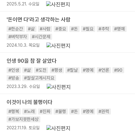
2025.5.21. 수요일
'돈이면 다'라고 생각하는 사람
#한순간
#삶
#사람
#중요
#돈
#필요
#추락
#명예
#벼락부자
#시간문제
2024.10.3. 목요일
인생 90을 참 잘 살았다
#인생
#삶
#도전
#평생
#칼날
#명예
#언론
#90
#방송
#잘살고계시지요
2023.3.29. 수요일
이것이 나의 불행이다
#행복
#노래
#진짜
#불행
#돈
#명예
#권력
#가보지못한세상
2022.11.19. 토요일