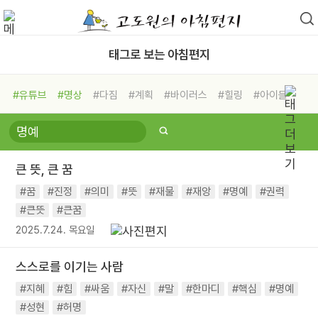
태그로 보는 아침편지
#유튜브
#명상
#다짐
#계획
#바이러스
#힐링
#아이들
#비전캠프
#독서캠프
#삶
#경험
#사람
#도움
#선택
#희망
#나눔
#친구
#링컨학교
#극복
#리더
#위기
큰 뜻, 큰 꿈
#독서
#건강
#면역력
#꿈
#진정
#의미
#뜻
#재물
#재앙
#명예
#권력
#큰뜻
#큰꿈
2025.7.24. 목요일
스스로를 이기는 사람
#지혜
#힘
#싸움
#자신
#말
#한마디
#핵심
#명예
#성현
#허명