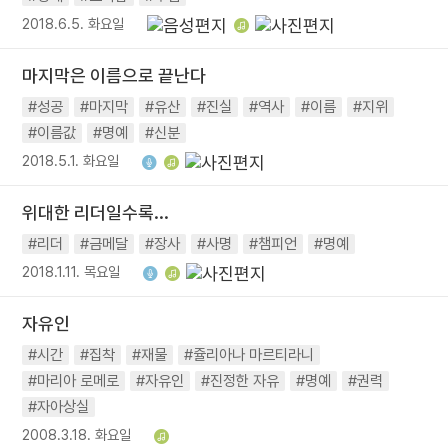
2018.6.5. 화요일
마지막은 이름으로 끝난다
#성공
#마지막
#유산
#진실
#역사
#이름
#지위
#이름값
#명예
#신분
2018.5.1. 화요일
위대한 리더일수록...
#리더
#금메달
#장사
#사명
#챔피언
#명예
2018.1.11. 목요일
자유인
#시간
#집착
#재물
#쥴리아나 마르티라니
#마리아 로메로
#자유인
#진정한 자유
#명예
#권력
#자아상실
2008.3.18. 화요일