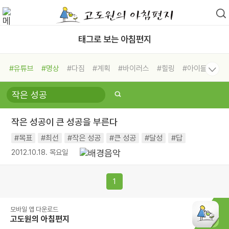
태그로 보는 아침편지
#유튜브
#명상
#다짐
#계획
#바이러스
#힐링
#아이들
#비전캠프
#독서캠프
#삶
#경험
#사람
#도움
#선택
#희망
#나눔
#친구
#링컨학교
#극복
#리더
#위기
작은 성공이 큰 성공을 부른다
#독서
#건강
#면역력
#목표
#최선
#작은 성공
#큰 성공
#달성
#답
2012.10.18. 목요일
1
모바일 앱 다운로드
고도원의 아침편지