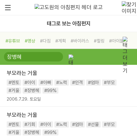
태그로 보는 아침편지
#유튜브
#명상
#다짐
#계획
#바이러스
#힐링
#아이들
#비전캠프
#독서캠프
#삶
#경험
#사람
#도움
#선택
#희망
#나눔
#친구
#링컨학교
#극복
#리더
#위기
부모라는 거울
#독서
#건강
#면역력
#멘토
#아이
#아빠
#노력
#인격
#엄마
#부모
#거울
#장병혜
#99%
2006.7.29. 토요일
부모라는 거울
#멘토
#기회
#아이
#노력
#엄마
#선물
#부모
#거울
#장병혜
#99%