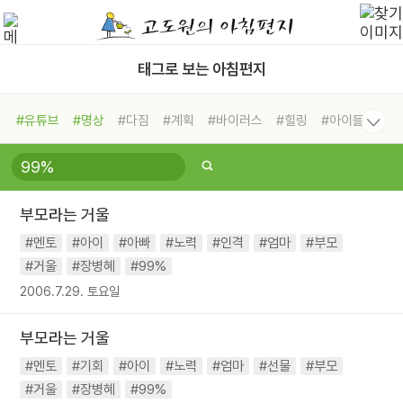
태그로 보는 아침편지
#유튜브
#명상
#다짐
#계획
#바이러스
#힐링
#아이들
#비전캠프
#독서캠프
#삶
#경험
#사람
#도움
#선택
#희망
#나눔
#친구
#링컨학교
#극복
#리더
#위기
부모라는 거울
#독서
#건강
#면역력
#멘토
#아이
#아빠
#노력
#인격
#엄마
#부모
#거울
#장병혜
#99%
2006.7.29. 토요일
부모라는 거울
#멘토
#기회
#아이
#노력
#엄마
#선물
#부모
#거울
#장병혜
#99%