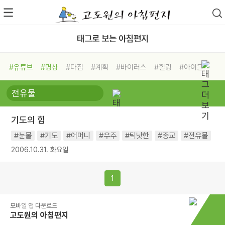
태그로 보는 아침편지
#유튜브
#명상
#다짐
#계획
#바이러스
#힐링
#아이들
#비전캠프
#독서캠프
#삶
#경험
#사람
#도움
#선택
#희망
#나눔
#친구
#링컨학교
#극복
#리더
#위기
기도의 힘
#독서
#건강
#면역력
#눈물
#기도
#어머니
#우주
#틱낫한
#종교
#전유물
2006.10.31. 화요일
1
모바일 앱 다운로드
고도원의 아침편지