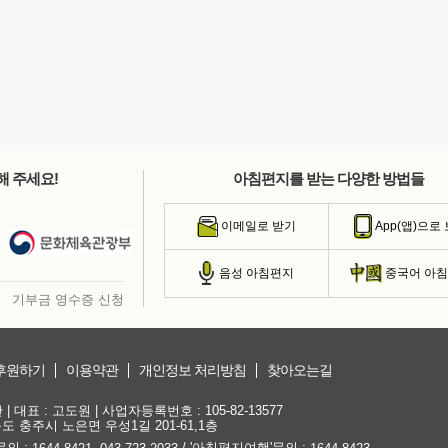
해 주세요!
아침편지를 받는 다양한 방법들
이메일로 받기
App(앱)으로
음성 아침편지
중국어 아
기부금 영수증 신청
후원하기
이용약관
개인정보 처리방침
찾아오는길
대표 : 고도원 | 사업자등록번호 : 105-82-13577
청북도 충주시 노은면 우성1길 201-61,1층
문의 :
,
/ '아침편지여행'문의 :