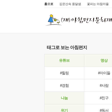
홈으로
깊은산속 옹달샘
꽃피는 아침마을
태그로 보는 아침편지
유튜브
명상
#힐링
#아이들
#경험
#사람
나눔
#친구
위기
#독서