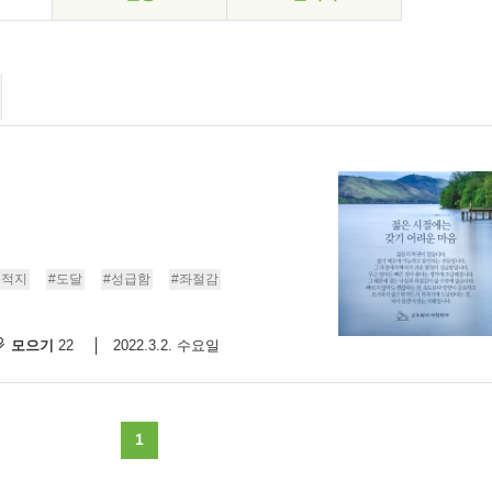
목적지
#도달
#성급함
#좌절감
모으기
2022.3.2. 수요일
22
1