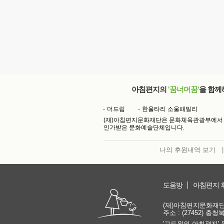
아침편지의
'꿈너머꿈'
을 함께
더드림
한울타리 소울패밀리
(재)아침편지문화재단은 문화체육관광부에서
인가받은 문화예술단체입니다.
나의 후원내역 보기
|
도움방
아침편지 
(재)아침편지문화재단 | 
주소 : (27452) 충
'고도원의 아침편지' 