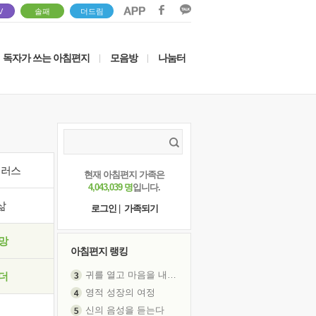
V
솔패
더드림
독자가 쓰는 아침편지
모음방
나눔터
|
|
이러스
현재 아침편지 가족은
4,043,039 명
입니다.
삶
로그인
|
가족되기
망
아침편지 랭킹
귀를 열고 마음을 내어주고
더
영적 성장의 여정
신의 음성을 듣는다