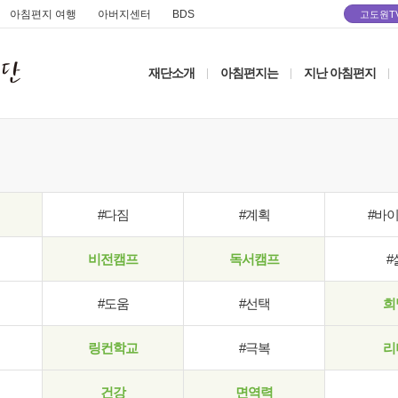
아침편지 여행
아버지센터
BDS
고도원T
재단소개
아침편지는
지난 아침편지
|
|
|
#다짐
#계획
#바
비전캠프
독서캠프
#
#도움
#선택
희
링컨학교
#극복
리
건강
면역력