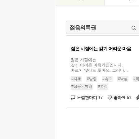
젊은 시절에는 갖기 어려운 마음
젊은 시절에는
갖기 어려운 마음가짐입니다.
빠르지 않아도 좋아요. 그러나...
#지혜
#방향
#속도
#낙심
#
#젊음의특권
#함정
느낌한마디
좋아요
17
51