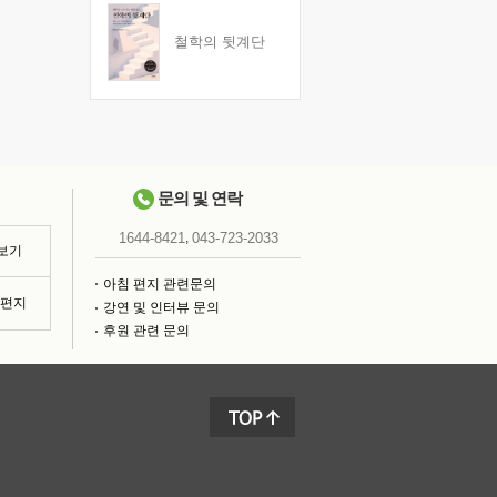
철학의 뒷계단
문의 및 연락
,
1644-8421
043-723-2033
 보기
아침 편지 관련문의
침편지
강연 및 인터뷰 문의
후원 관련 문의