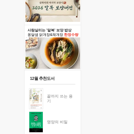
사람살리는 '말복' 보양 밥상
옹달샘 닭개장&채개장
한정수량
12월 추천도서
끝까지 쓰는 용
기
영양의 비밀