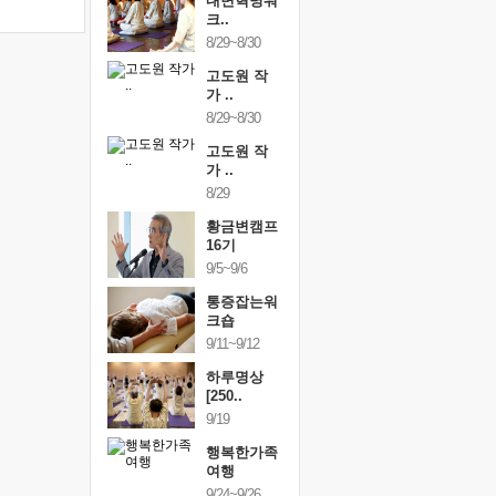
건강명상법
내면혁명워
건강명상
..
크..
스..
/9~10/10
8/29~8/30
10/9~10/10
내면혁명워
고도원 작
내면혁명
..
가 ..
크..
/17~10/18
8/29~8/30
10/17~10/18
황금변캠프
고도원 작
황금변캠
7기
가 ..
17기
/30~10/31
8/29
10/30~10/31
통증잡는워
황금변캠프
통증잡는
크숍
16기
크숍
/7~11/8
9/5~9/6
11/7~11/8
내면혁명워
통증잡는워
내면혁명
..
크숍
크..
/12~12/13
9/11~9/12
12/12~12/13
하루명상
[250..
9/19
행복한가족
여행
9/24~9/26