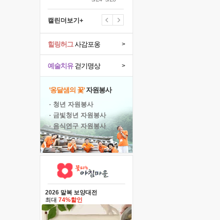
캘린더보기+
힐링허그
사감포옹
>
예술치유
걷기명상
>
'옹달샘의 꽃'
자원봉사
· 청년 자원봉사
· 금빛청년 자원봉사
· 음식연구 자원봉사
2026 말복 보양대전
최대
74%할인