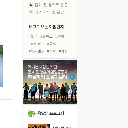
흙이 된 몸으로 출근하는 여자
극과 극의 양 끝단
내가 '나다움'을 찾는 길
피해 갈 수 없는 사건들
태그로 보는 아침편지
처음 손을 잡았던 날
#도움
#유튜브
#극복
꿈이 실제가 되는 것
#바이러스
#독서
'말 타는 법'을 먼저
#독서캠프
#계획
#경험
졸업식 사진을 보며
#면역력
#나눔
#힐링
극심한 변비, 어깨결림, 수면 장애
#삶
#친구
#리더
#희망
더 나은 세상을 위한
아픈 아버지를 위한 공간 설계
몸·마음·영혼의 힐링공동체
#명상
#사람
#아이들
슬럼프
한울타리 소울패밀리
#건강
#링컨학교
#위기
보고 싶은 어머니
#다짐
#선택
#비전캠프
유년 시절의 부산 영도 바다
못된 꼰대들
너무 황홀한 꽃들이여!
희망이란
옹달샘 프로그램
'모른다'는 것