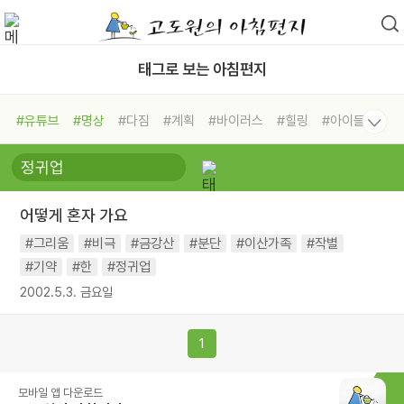
태그로 보는 아침편지
#유튜브
#명상
#다짐
#계획
#바이러스
#힐링
#아이들
#비전캠프
#독서캠프
#삶
#경험
#사람
#도움
#선택
#희망
#나눔
#친구
#링컨학교
#극복
#리더
#위기
어떻게 혼자 가요
#독서
#건강
#면역력
#그리움
#비극
#금강산
#분단
#이산가족
#작별
#기약
#한
#정귀업
2002.5.3. 금요일
1
모바일 앱 다운로드