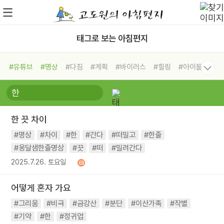
태그로 보는 아침편지
#유튜브
#명상
#다짐
#계획
#바이러스
#힐링
#아이들
#비전캠프
#독서캠프
#삶
#경험
#사람
#도움
#선택
#희망
#나눔
#친구
#링컨학교
#극복
#리더
#위기
한 끗 차이
#독서
#건강
#면역력
#명상
#차이
#한
#간다
#떠밀고
#한줄
#옹달샘한줄명상
#끗
#떠
#밀려간다
2025.7.26. 토요일
어떻게 혼자 가요
#그리움
#비극
#금강산
#분단
#이산가족
#작별
#기약
#한
#정귀업