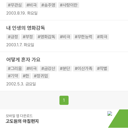
#무관심
#비극
#송주영
#사랑이란
2003.8.19. 화요일
내 인생의 영화감독
#긍정
#부정
#영화감독
#비극
#무한능력
#희극
2003.1.7. 화요일
어떻게 혼자 가요
#그리움
#비극
#금강산
#분단
#이산가족
#작별
#기약
#한
#정귀업
2002.5.3. 금요일
1
모바일 앱 다운로드
고도원의 아침편지