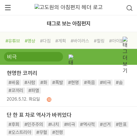
태그로 보는 아침편지
#유튜브
#명상
#다짐
#계획
#바이러스
#힐링
#아이들
#비전캠프
#독서캠프
#삶
#경험
#사람
#도움
#선택
#희망
#나눔
#친구
#링컨학교
#극복
#리더
#위기
현명한 코끼리
#독서
#건강
#면역력
#싸움
#사람
#화
#폭발
#현명
#죽음
#비극
#숨
#코끼리
#파멸
2026.5.12. 화요일
단 한 표 차로 역사가 바뀌었다
#후회
#민주주의
#나치
#비극
#역사적
#선거
#한표
#오스트리아
#무혈
#전령