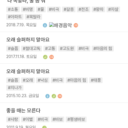
'나 목말라, 물 좀 줘'
#소통
#비명
#물
#비극
#갈증
#전조
#왕따
#자살
#아파트
#목말라
2018.7.19. 목요일
오래 슬퍼하지 말아요
#슬픔
#절대고독
#고통
#고도원
#비극
#마음의 힘
2017.11.18. 토요일
오래 슬퍼하지 말아요
#슬픔
#오래
#낙심
#비극
#마음의 힘
#태풍
#지나가
2015.10.23. 금요일
좋을 때는 모른다
#사랑
#이별
#비극
#바보
#평생바보
2011.9.19. 월요일