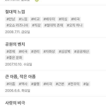
절대적 느낌
#만남
#느낌
#비교
#배우자
#의심
#비극
#오쇼 라즈니쉬
#직감
#절대적 존재
#오직 하나
2008.7.11. 금요일
공원의 벤치
#경제
#비극
#관리
#자화상
#심상복
#공공재산
#좋은 문화
2007.10.10. 수요일
큰 아픔, 작은 아픔
#아픔
#역사
#불행
#비극
#근본
#전우익
#늪
2006.6.6. 화요일
사랑의 비극