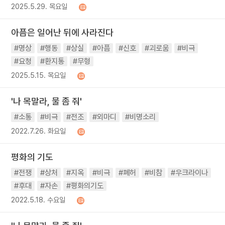
2025.5.29. 목요일
아픔은 일어난 뒤에 사라진다
#명상
#행동
#상실
#아픔
#신호
#괴로움
#비극
#요청
#환지통
#무형
2025.5.15. 목요일
'나 목말라, 물 좀 줘'
#소통
#비극
#전조
#외마디
#비명소리
2022.7.26. 화요일
평화의 기도
#전쟁
#상처
#지옥
#비극
#폐허
#비참
#우크라이나
#후대
#자손
#평화의기도
2022.5.18. 수요일