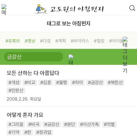
태그로 보는 아침편지
#유튜브
#명상
#다짐
#계획
#바이러스
#힐링
#아이들
#비전캠프
#독서캠프
#삶
#경험
#사람
#도움
#선택
#희망
#나눔
#친구
#링컨학교
#극복
#리더
#위기
모든 산하는 다 아름답다
#독서
#건강
#면역력
#개성
#비교
#김훈
#불행
#차이
#금강산
#북한산
#인완산
2008.2.26. 화요일
어떻게 혼자 가요
#그리움
#비극
#금강산
#분단
#이산가족
#작별
#기약
#한
#정귀업