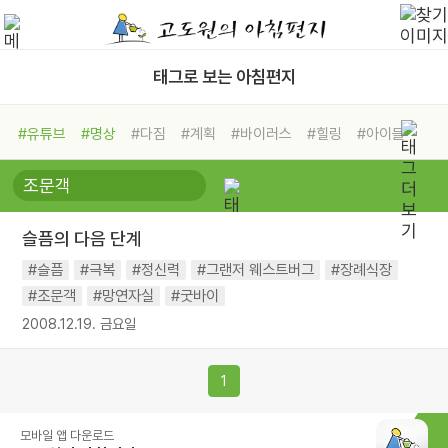
태그로 보는 아침편지
#유튜브
#명상
#다짐
#계획
#바이러스
#힐링
#아이들
#비전캠프
#독서캠프
#삶
#경험
#사람
#도움
#선택
#희망
#나눔
#친구
#링컨학교
#극복
#리더
#위기
슬픔의 다음 단계
#독서
#건강
#면역력
#슬픔
#극복
#정신력
#그랜저 웨스트버그
#장례식장
#조문객
#망연자실
#굿바이
2008.12.19. 금요일
1
모바일 앱 다운로드