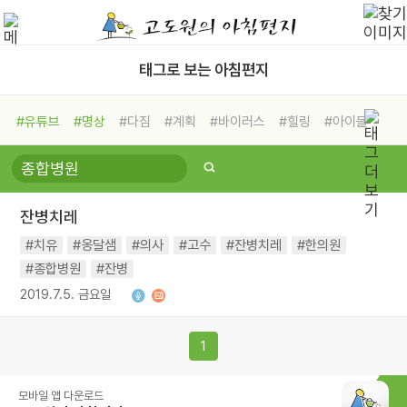
태그로 보는 아침편지
#유튜브
#명상
#다짐
#계획
#바이러스
#힐링
#아이들
#비전캠프
#독서캠프
#삶
#경험
#사람
#도움
#선택
#희망
#나눔
#친구
#링컨학교
#극복
#리더
#위기
잔병치레
#독서
#건강
#면역력
#치유
#옹달샘
#의사
#고수
#잔병치레
#한의원
#종합병원
#잔병
2019.7.5. 금요일
1
모바일 앱 다운로드