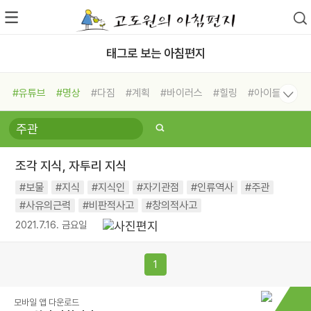
태그로 보는 아침편지
#유튜브
#명상
#다짐
#계획
#바이러스
#힐링
#아이들
#비전캠프
#독서캠프
#삶
#경험
#사람
#도움
#선택
#희망
#나눔
#친구
#링컨학교
#극복
#리더
#위기
조각 지식, 자투리 지식
#독서
#건강
#면역력
#보물
#지식
#지식인
#자기관점
#인류역사
#주관
#사유의근력
#비판적사고
#창의적사고
2021.7.16. 금요일
1
모바일 앱 다운로드