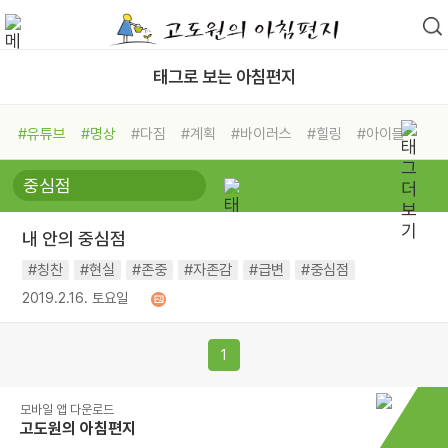
태그로 보는 아침편지
#유튜브
#명상
#다짐
#계획
#바이러스
#힐링
#아이들
#비전캠프
#독서캠프
#삶
#경험
#사람
#도움
#선택
#희망
#나눔
#친구
#링컨학교
#극복
#리더
#위기
내 안의 중심점
#독서
#건강
#면역력
#칭찬
#현실
#존중
#자존감
#급변
#중심점
2019.2.16. 토요일
1
모바일 앱 다운로드
고도원의 아침편지