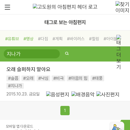
태그로 보는 아침편지
#유튜브
#명상
#다짐
#계획
#바이러스
#힐링
#아이들
#비전캠프
#독서캠프
#삶
#경험
#사람
#도움
#선택
#희망
#나눔
#친구
#링컨학교
#극복
#리더
#위기
오래 슬퍼하지 말아요
#독서
#건강
#면역력
#슬픔
#오래
#낙심
#비극
#마음의 힘
#태풍
#지나가
2015.10.23. 금요일
1
모바일 앱 다운로드