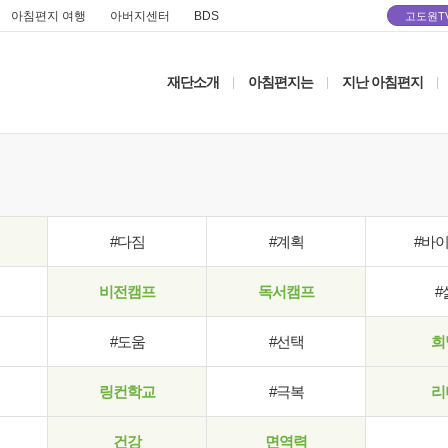
아침편지 여행
아버지센터
BDS
고도원T
재단소개
아침편지는
지난 아침편지
|
|
|
#다짐
#계획
#바
비전캠프
독서캠프
#
#도움
#선택
희
링컨학교
#극복
리
건강
면역력