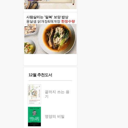
사람살리는 '말복' 보양 밥상
옹달샘 닭개장&채개장
한정수량
12월 추천도서
끝까지 쓰는 용
기
영양의 비밀