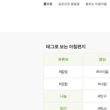
홈으로
깊은산속 옹달샘
꽃피는 아침마을
태그로 보는 아침편지
유튜브
명상
#힐링
#아이들
#경험
#사람
나눔
#친구
위기
#독서