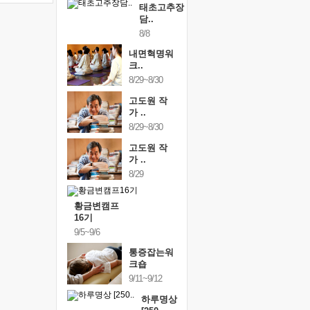
태초고추장
담..
8/8
내면혁명워
크..
8/29~8/30
고도원 작
가 ..
8/29~8/30
고도원 작
가 ..
8/29
황금변캠프
16기
9/5~9/6
통증잡는워
크숍
9/11~9/12
하루명상