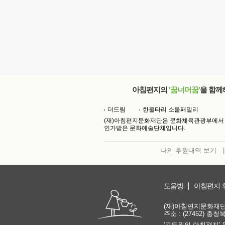
아침편지의
'꿈너머꿈'
을 함께
더드림
한울타리 소울패밀리
(재)아침편지문화재단은 문화체육관광부에서
인가받은 문화예술단체입니다.
나의 후원내역 보기
|
도움방
아침편지 
(재)아침편지문화재단 | 
주소 : (27452) 충
'고도원의 아침편지' 