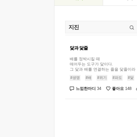
닻과 닻줄
배를 정박시킬 때
매어두는 도구가 닻이다.
그 닻과 배를 연결하는 줄을 닻줄이라 한다
#생명
#배
#위기
#파도
#닻
느낌한마디
좋아요
34
148