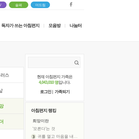
V
솔패
더드림
독자가 쓰는 아침편지
모음방
나눔터
|
|
이러스
현재 아침편지 가족은
4,043,010 명
입니다.
삶
로그인
|
가족되기
망
아침편지 랭킹
희망이란
더
'모른다'는 것
귀를 열고 마음을 내어주고