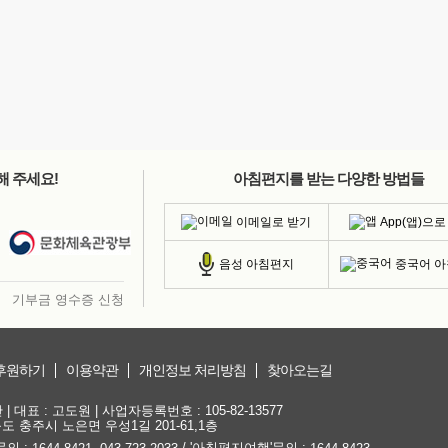
해 주세요!
아침편지를 받는 다양한 방법들
이메일로 받기
App(앱)으로
중국어 
음성 아침편지
기부금 영수증 신청
후원하기
이용약관
개인정보 처리방침
찾아오는길
대표 : 고도원 | 사업자등록번호 : 105-82-13577
청북도 충주시 노은면 우성1길 201-61,1층
문의 :
,
/ '아침편지여행'문의 :