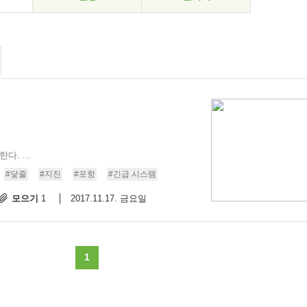
. ...
#닻줄
#지진
#포항
#긴급 시스템
모으기
2017.11.17. 금요일
1
1