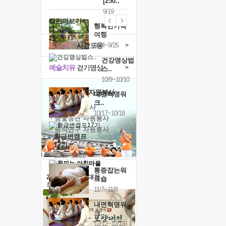
[250..
9/19
캘린더보기+
행복한가족
여행
힐링허그
사감포옹
9/24~9/26
>
건강명상법
예술치유
걷기명상
>
스..
10/9~10/10
'옹달샘의 꽃'
자원봉사
내면혁명워
크..
· 청년 자원봉사
10/17~10/18
· 금빛청년 자원봉사
· 음식연구 자원봉사
황금변캠프
17기
10/30~10/31
통증잡는워
2026 말복 보양대전
크숍
최대
74%할인
11/7~11/8
내면혁명워
크..
12/12~12/13