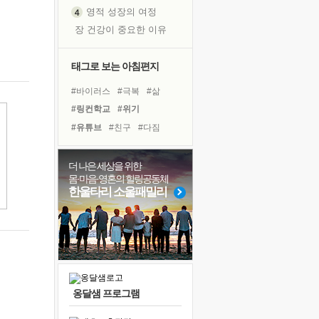
영적 성장의 여정
장 건강이 중요한 이유
신의 음성을 듣는다
흙이 된 몸으로 출근하는 여자
태그로 보는 아침편지
극과 극의 양 끝단
#바이러스
#극복
#삶
내가 '나다움'을 찾는 길
#링컨학교
#위기
피해 갈 수 없는 사건들
#유튜브
#친구
#다짐
처음 손을 잡았던 날
#건강
#면역력
#선택
꿈이 실제가 되는 것
#도움
#아이들
더 나은 세상을 위한
'말 타는 법'을 먼저
몸·마음·영혼의 힐링공동체
#비전캠프
#독서
#계획
졸업식 사진을 보며
한울타리 소울패밀리
#명상
#리더
#독서캠프
극심한 변비, 어깨결림, 수면 장애
#경험
#나눔
#힐링
아픈 아버지를 위한 공간 설계
#희망
#사람
보고 싶은 어머니
유년 시절의 부산 영도 바다
못된 꼰대들
옹달샘 프로그램
슬럼프