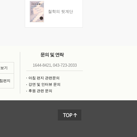
철학의 뒷계단
문의 및 연락
,
1644-8421
043-723-2033
 보기
아침 편지 관련문의
아침편지
강연 및 인터뷰 문의
후원 관련 문의