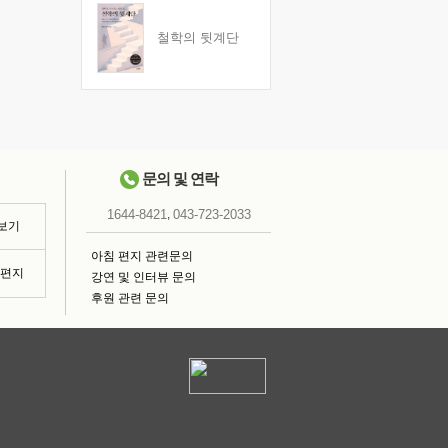
철학의 뒷계단
문의 및 연락
,
1644-8421
043-723-2033
 보기
아침 편지 관련문의
침편지
강연 및 인터뷰 문의
후원 관련 문의