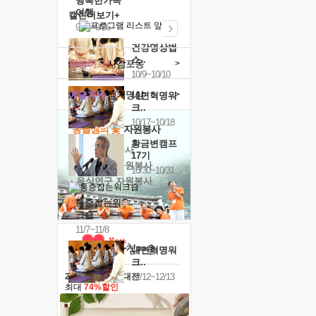
행복한가족
여행
캘린더보기+
9/24~9/26
건강명상법
스..
힐링허그
사감포옹
>
10/9~10/10
예술치유
걷기명상
>
내면혁명워
크..
10/17~10/18
'옹달샘의 꽃'
자원봉사
황금변캠프
· 청년 자원봉사
17기
· 금빛청년 자원봉사
10/30~10/31
· 음식연구 자원봉사
통증잡는워
크숍
11/7~11/8
내면혁명워
크..
12/12~12/13
2026 말복 보양대전
최대
74%할인