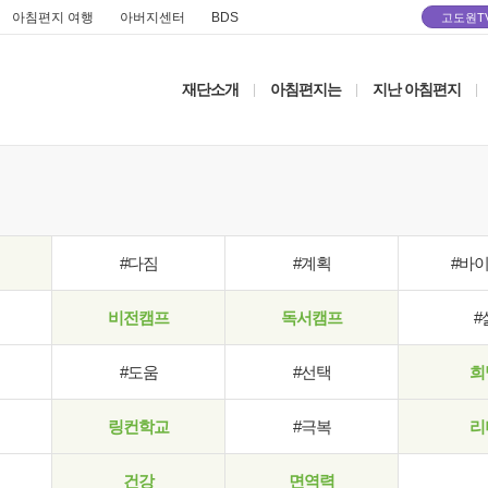
아침편지 여행
아버지센터
BDS
고도원T
재단소개
아침편지는
지난 아침편지
|
|
|
#다짐
#계획
#바
비전캠프
독서캠프
#
#도움
#선택
희
링컨학교
#극복
리
건강
면역력