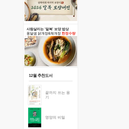
사람살리는 '말복' 보양 밥상
옹달샘 닭개장&채개장
한정수량
12월 추천도서
끝까지 쓰는 용
기
영양의 비밀