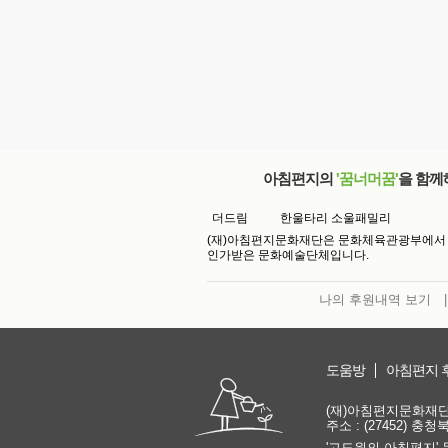
아침편지의
'꿈너머꿈'
을 함께
더드림
한울타리 소울패밀리
(재)아침편지문화재단은 문화체육관광부에서
인가받은 문화예술단체입니다.
나의 후원내역 보기
|
도움방
아침편지 
(재)아침편지문화재단 | 
주소 : (27452) 충
'고도원의 아침편지' 