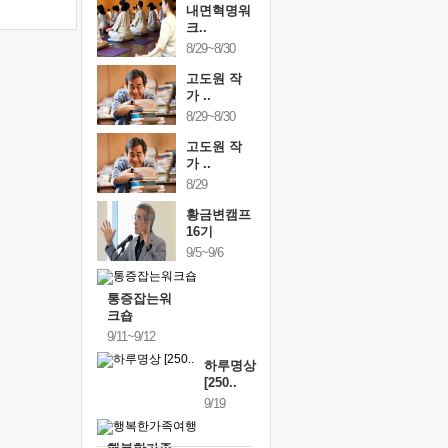
내면혁명워
크..
8/29~8/30
고도원 작
가 ..
8/29~8/30
고도원 작
가 ..
8/29
황금변캠프
16기
9/5~9/6
통증잡는워
크숍
9/11~9/12
하루명상
[250..
9/19