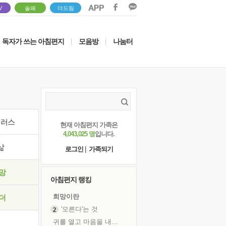
V
솔패
더드림
독자가 쓰는 아침편지
모음방
나눔터
|
|
이러스
현재 아침편지 가족은
4,043,025 명
입니다.
삶
로그인
|
가족되기
망
아침편지 랭킹
희망이란
더
'모른다'는 것
귀를 열고 마음을 내어주고