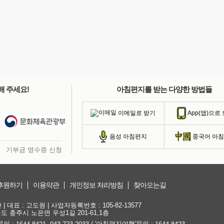
해 주세요!
아침편지를 받는 다양한 방법들
이메일로 받기
App(앱)으로
음성 아침편지
중국어 아
기부금 영수증 신청
후원하기
이용약관
개인정보 처리방침
찾아오는길
대표 : 고도원 | 사업자등록번호 : 105-82-13577
청북도 충주시 노은면 우성1길 201-61,1층
문의 :
,
/ '아침편지여행'문의 :