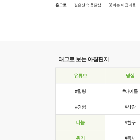
홈으로
깊은산속 옹달샘
꽃피는 아침마을
태그로 보는 아침편지
유튜브
명상
#힐링
#아이들
#경험
#사람
나눔
#친구
위기
#독서