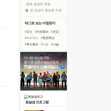
영적 성장의 여정
장 건강이 중요한 이유
신의 음성을 듣는다
흙이 된 몸으로 출근하는 여자
태그로 보는 아침편지
극과 극의 양 끝단
#힐링
#비전캠프
#건강
내가 '나다움'을 찾는 길
#바이러스
#링컨학교
피해 갈 수 없는 사건들
#독서캠프
#다짐
#나눔
처음 손을 잡았던 날
#경험
#독서
#친구
꿈이 실제가 되는 것
#리더
#사람
#명상
더 나은 세상을 위한
'말 타는 법'을 먼저
몸·마음·영혼의 힐링공동체
#아이들
#선택
#면역력
졸업식 사진을 보며
한울타리 소울패밀리
#계획
#삶
#희망
#극복
극심한 변비, 어깨결림, 수면 장애
#유튜브
#위기
#도움
아픈 아버지를 위한 공간 설계
슬럼프
보고 싶은 어머니
유년 시절의 부산 영도 바다
옹달샘 프로그램
못된 꼰대들