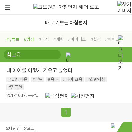
태그로 보는 아침편지
#유튜브
#명상
#다짐
#계획
#바이러스
#힐링
#아이들
#비전캠프
#독서캠프
#삶
#경험
#사람
#도움
#선택
#희망
#나눔
#친구
#링컨학교
#극복
#리더
#위기
내 아이를 이렇게 키우고 싶었다
#독서
#건강
#면역력
#열린 마음
#부모
#육아
#자녀 교육
#희망사항
#참교육
2017.10.12. 목요일
1
모바일 앱 다운로드