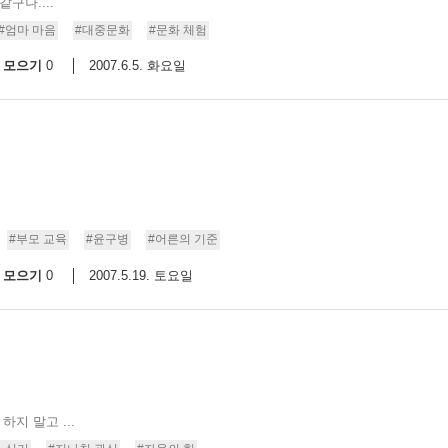
구나....
#엄마 마음
#대중문화
#문화 체험
모으기
2007.6.5. 화요일
0
#부모 교육
#윤구병
#어른의 기준
모으기
2007.5.19. 토요일
0
지 말고 ...