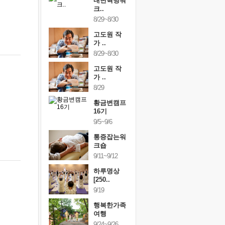
건강명상법
내면혁명워
건강명상
..
크..
스..
/9~10/10
8/29~8/30
10/9~10/10
내면혁명워
고도원 작
내면혁명
..
가 ..
크..
/17~10/18
8/29~8/30
10/17~10/18
황금변캠프
고도원 작
황금변캠
7기
가 ..
17기
/30~10/31
8/29
10/30~10/31
통증잡는워
황금변캠프
통증잡는
크숍
16기
크숍
/7~11/8
9/5~9/6
11/7~11/8
내면혁명워
통증잡는워
내면혁명
..
크숍
크..
/12~12/13
9/11~9/12
12/12~12/13
하루명상
[250..
9/19
행복한가족
여행
9/24~9/26