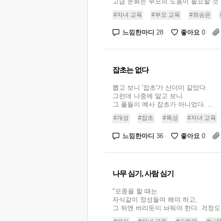
고급 문화는 부모의 도움이 필요할 것 같
#자녀 교육
#부모 교육
#최승은
느낌한마디
좋아요
28
0
잡초는 없다
뽑고 보니 '잡초'가 산더미 같았다.
그런데 나중에 알고 보니
그 풀들이 예사 잡초가 아니었다. ...
#개성
#잡초
#특성
#자녀 교육
느낌한마디
좋아요
36
0
나무 심기, 사람 심기
"모종을 할 때는
자식같이 정성들여 해야 하고,
그 뒤엔 버리듯이 놔둬야 한다. 걱정도 하