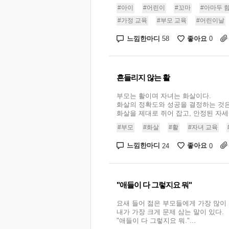
#아이
#어린이
#꼬마
#아마두 
#가정 교육
#부모 교육
#어린이날
느낌한마디
좋아요
58
0
흔들리지 않는 활
부모는 활이며 자녀는 화살이다.
화살의 정확도와 성공을 결정하는 것은
화살을 제대로 쥐어 잡고, 안정된 자세에
#부모
#화살
#활
#자녀 교육
느낌한마디
좋아요
24
0
"애들이 다 그렇지요 뭐"
요새 들어 젊은 부모들에게 가장 많이 
내가 가장 크게 문제 삼는 말이 있다.
"애들이 다 그렇지요 뭐."...