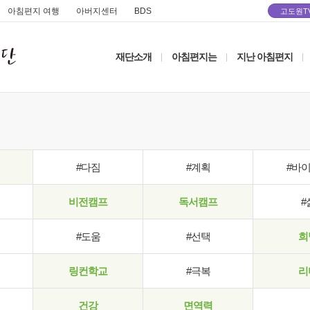
아침편지 여행
아버지센터
BDS
고도원T
재단소개
아침편지는
지난 아침편지
|
|
|
#다짐
#계획
#바
비전캠프
독서캠프
#
#도움
#선택
희
링컨학교
#극복
리
건강
면역력