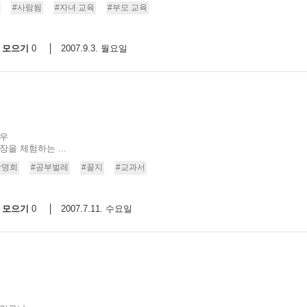
#사람됨
#자녀 교육
#부모 교육
모으기
2007.9.3. 월요일
0
경우
을 체험하는 ...
강명희
#공부벌레
#꼴지
#교과서
모으기
2007.7.11. 수요일
0