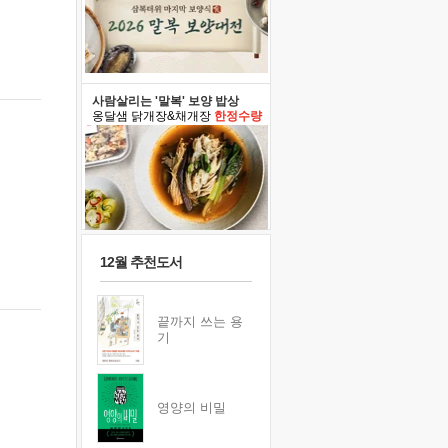
사람살리는 '말복' 보양 밥상
옹달샘 닭개장&채개장
한정수량
12월 추천도서
끝까지 쓰는 용
기
영양의 비밀