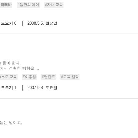
함파테바
#들판의 아이
#자녀 교육
스
10
모으기
2008.5.5. 월요일
0
크
10
1
10
 활이 한다.
서 정확한 방향을 ...
11
#부모 교육
#이종철
#달란트
#교육 철학
모으기
2007.9.8. 토요일
1
크
12
듣는 말이고,