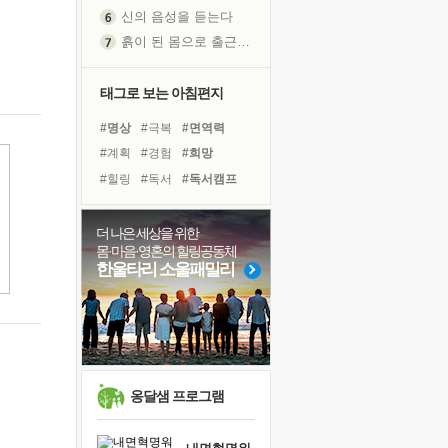
신의 음성을 듣는다
흙이 된 몸으로 출근하는 여자
극과 극의 양 끝단
내가 '나다움'을 찾는 길
태그로 보는 아침편지
피해 갈 수 없는 사건들
#명상
#극복
#면역력
처음 손을 잡았던 날
#계획
#경험
#희망
꿈이 실제가 되는 것
#힐링
#독서
#독서캠프
'말 타는 법'을 먼저
#리더
#링컨학교
졸업식 사진을 보며
#아이들
#바이러스
더 나은 세상을 위한
극심한 변비, 어깨결림, 수면 장애
몸·마음·영혼의 힐링공동체
#도움
#유튜브
#친구
아픈 아버지를 위한 공간 설계
한울타리 소울패밀리
#선택
#다짐
#건강
슬럼프
#나눔
#위기
#삶
보고 싶은 어머니
#비전캠프
#사람
유년 시절의 부산 영도 바다
못된 꼰대들
희망이란
옹달샘 프로그램
'모른다'는 것