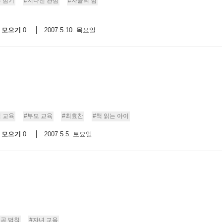
 심기
#지나친 관심
#자율의 힘
모으기
2007.5.10. 목요일
0
 교육
#부모 교육
#최효찬
#책 읽는 아이
모으기
2007.5.5. 토요일
0
성공 법칙
#자녀 교육