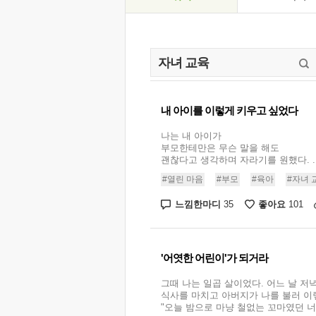
내 아이를 이렇게 키우고 싶었다
나는 내 아이가
부모한테만은 무슨 말을 해도
괜찮다고 생각하며 자라기를 원했다. ..
#열린 마음
#부모
#육아
#자녀 
느낌한마디
좋아요
35
101
'어엿한 어린이'가 되거라
그때 나는 일곱 살이었다. 어느 날 저녁
식사를 마치고 아버지가 나를 불러 이
"오늘 밤으로 마냥 철없는 꼬마였던 너는 