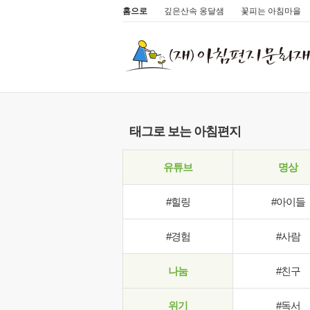
홈으로
깊은산속 옹달샘
꽃피는 아침마을
태그로 보는 아침편지
유튜브
명상
#힐링
#아이들
#경험
#사람
나눔
#친구
위기
#독서