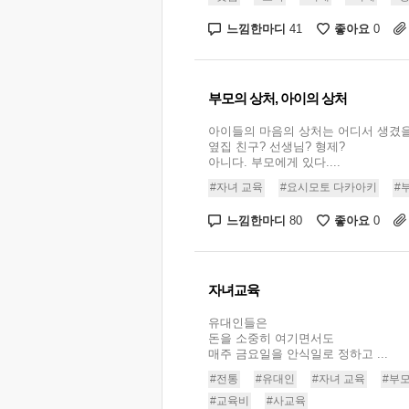
느낌한마디
좋아요
41
0
부모의 상처, 아이의 상처
아이들의 마음의 상처는 어디서 생겼
옆집 친구? 선생님? 형제?
아니다. 부모에게 있다....
#자녀 교육
#요시모토 다카아키
#
느낌한마디
좋아요
80
0
자녀교육
유대인들은
돈을 소중히 여기면서도
매주 금요일을 안식일로 정하고 ...
#전통
#유대인
#자녀 교육
#부모
#교육비
#사교육