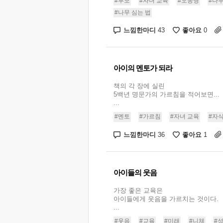
#부모
#자녀 교육
#오동명
#나무
#나무 심는 법
느낌한마디
좋아요
43
0
아이의 멘토가 되라
책의 각 장에 실린
5백년 명문가의 가르침을 적어보면...
...
#멘토
#가르침
#자녀 교육
#자식
느낌한마디
좋아요
36
1
아이들의 웃음
가장 좋은 교육은
아이들에게 웃음을 가르치는 것이다.
...
#웃음
#교육
#미래
#니체
#