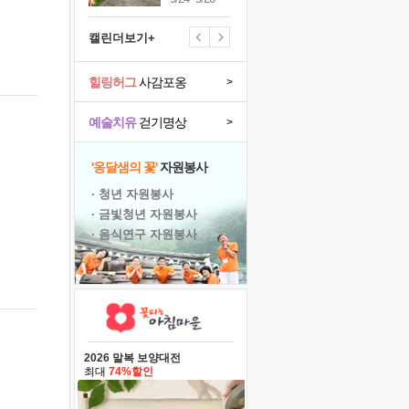
캘린더보기+
힐링허그
사감포옹
>
예술치유
걷기명상
>
'옹달샘의 꽃'
자원봉사
· 청년 자원봉사
· 금빛청년 자원봉사
· 음식연구 자원봉사
2026 말복 보양대전
최대
74%할인