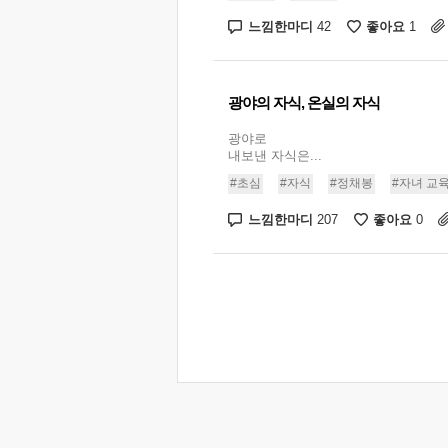
느낌한마디
좋아요
42
1
광야의 자식, 온실의 자식
광야로
내보낸 자식은...
#초심
#자식
#정채봉
#자녀 교
느낌한마디
좋아요
207
0