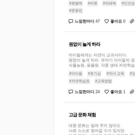
#분별력
#버릇
#자제력
#인간성
#문용린
느낌한마디
좋아요
47
0
원없이 놀게 하라
아이들에게는 자연이 교과서이다.
원없이 놀게 하라. 유아기 아이들의 
식물농원, 동물원, 각종 생태 자연학습장
#아이들
#호기심
#자녀 교육
#
#자연학습장
#교육방법
느낌한마디
좋아요
24
1
고급 문화 체험
대중 문화는 알려 주지 않아도
너희 스스로 찾아갈 수가 있지만