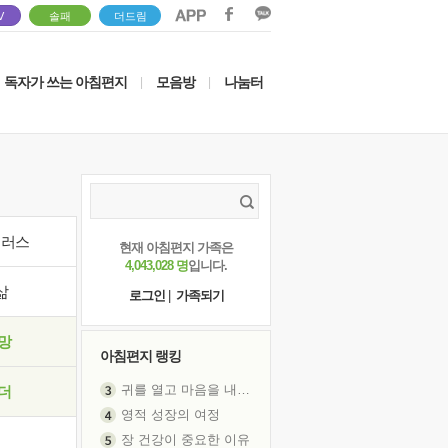
V
솔패
더드림
독자가 쓰는 아침편지
모음방
나눔터
|
|
이러스
현재 아침편지 가족은
4,043,028 명
입니다.
삶
로그인
|
가족되기
망
아침편지 랭킹
귀를 열고 마음을 내어주고
더
영적 성장의 여정
장 건강이 중요한 이유