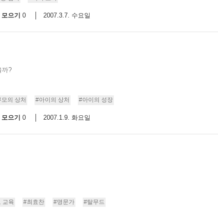
모으기
2007.3.7. 수요일
0
을까?
부모의 상처
#아이의 상처
#아이의 성장
모으기
2007.1.9. 화요일
0
 교육
#최효찬
#명문가
#탈무드