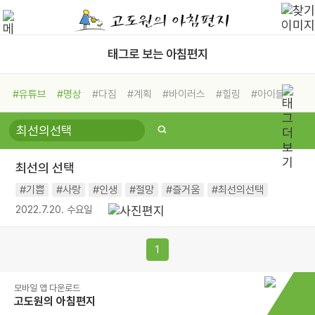
태그로 보는 아침편지
#유튜브
#명상
#다짐
#계획
#바이러스
#힐링
#아이들
#비전캠프
#독서캠프
#삶
#경험
#사람
#도움
#선택
#희망
#나눔
#친구
#링컨학교
#극복
#리더
#위기
최선의 선택
#독서
#건강
#면역력
#기쁨
#사랑
#인생
#절망
#즐거움
#최선의선택
2022.7.20. 수요일
1
모바일 앱 다운로드
고도원의 아침편지