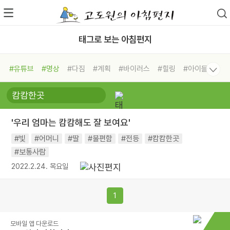
태그로 보는 아침편지
#유튜브
#명상
#다짐
#계획
#바이러스
#힐링
#아이들
#비전캠프
#독서캠프
#삶
#경험
#사람
#도움
#선택
#희망
#나눔
#친구
#링컨학교
#극복
#리더
#위기
'우리 엄마는 캄캄해도 잘 보여요'
#독서
#건강
#면역력
#빛
#어머니
#딸
#불편함
#전등
#캄캄한곳
#보통사람
2022.2.24. 목요일
1
모바일 앱 다운로드