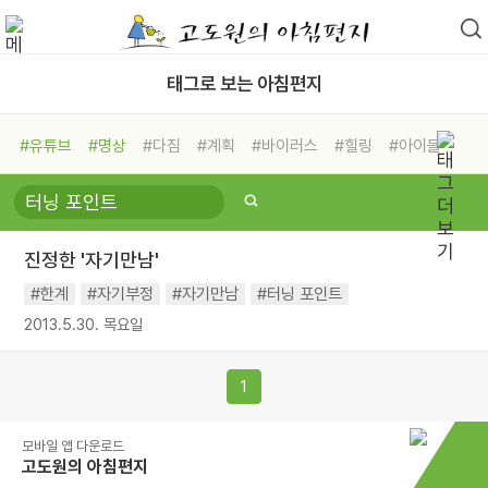
태그로 보는 아침편지
#유튜브
#명상
#다짐
#계획
#바이러스
#힐링
#아이들
#비전캠프
#독서캠프
#삶
#경험
#사람
#도움
#선택
#희망
#나눔
#친구
#링컨학교
#극복
#리더
#위기
진정한 '자기만남'
#독서
#건강
#면역력
#한계
#자기부정
#자기만남
#터닝 포인트
2013.5.30. 목요일
1
모바일 앱 다운로드
고도원의 아침편지