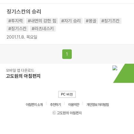
징기스칸의 승리
#투지력
#내면의 강한 힘
#자기 승리
#몽골
#칭기즈칸
#징기스칸
#라츠네스키
2001.11.8. 목요일
1
모바일 앱 다운로드
고도원의 아침편지
PC 버전
아침편지 소개
추천하기
이용약관
개인정보 처리방침
ⓒ 고도원의 아침편지