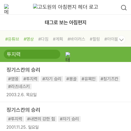
태그로 보는 아침편지
#유튜브
#명상
#다짐
#계획
#바이러스
#힐링
#아이들
#비전캠프
#독서캠프
#삶
#경험
#사람
#도움
#선택
#희망
#나눔
#친구
#링컨학교
#극복
#리더
#위기
징기스칸의 승리
#독서
#건강
#면역력
#영웅
#투지력
#자기 승리
#몽골
#유목민
#칭기즈칸
#라츠네스키
2003.2.6. 목요일
징기스칸의 승리
#투지력
#내면의 강한 힘
#자기 승리
2001.11.25. 일요일